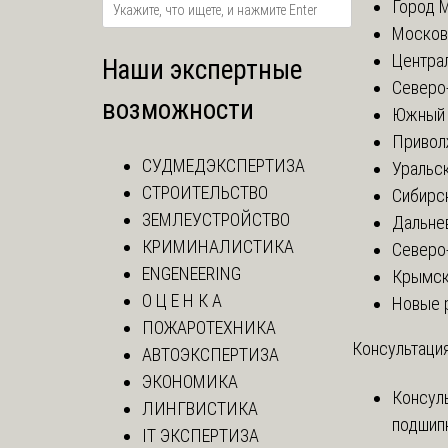
Город 
Москов
Центра
Наши экспертные
Северо
возможности
Южный 
Привол
СУДМЕДЭКСПЕРТИЗА
Уральск
СТРОИТЕЛЬСТВО
Сибирс
ЗЕМЛЕУСТРОЙСТВО
Дальне
КРИМИНАЛИСТИКА
Северо
ENGENEERING
Крымск
О Ц Е Н К А
Новые 
ПОЖАРОТЕХНИКА
Консультация
АВТОЭКСПЕРТИЗА
ЭКОНОМИКА
Консул
ЛИНГВИСТИКА
подшип
IT ЭКСПЕРТИЗА