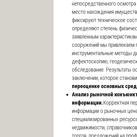
непосредственного осмотра
место нахождения имущества
фиксируют техническое сост
определяют степень физичес
заявленным характеристикам
сооружений мы привлекаем 
инструментальные методы ди
дефектоскопию, геодезическ
обследование. Результаты о
заключении, которое станов
переоценке основных сред
Анализ рыночной конъюнкт
информации.
Корректная пе
информации о рыночных цена
специализированных ресурсо
недвижимости, справочников
торгов, предложений на проф