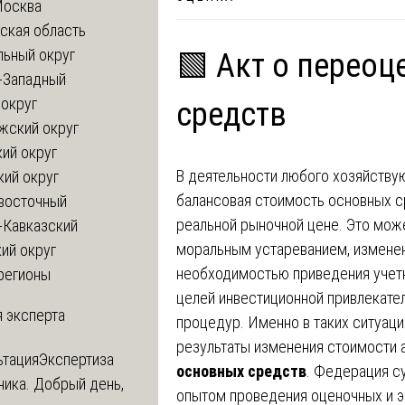
Москва
ская область
льный округ
🟩 Акт о перео
-Западный
округ
средств
жский округ
ий округ
В деятельности любого хозяйству
кий округ
балансовая стоимость основных с
восточный
реальной рыночной цене. Это мож
-Кавказский
моральным устареванием, измене
ий округ
необходимостью приведения учетн
регионы
целей инвестиционной привлекате
 эксперта
процедур. Именно в таких ситуа
результаты изменения стоимости а
ьтация
Экспертиза
основных средств
. Федерация с
ника. Добрый день,
опытом проведения оценочных и э