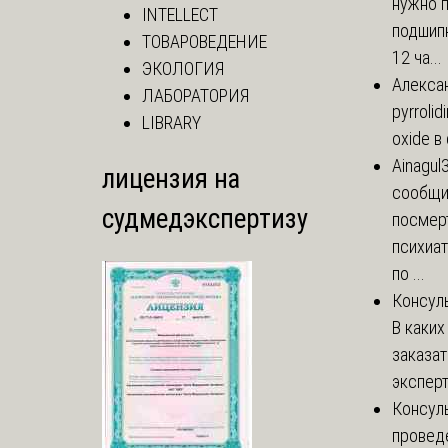
нужно 
INTELLECT
подшипн
ТОВАРОВЕДЕНИЕ
12 ча...
ЭКОЛОГИЯ
Алекса
ЛАБОРАТОРИЯ
pyrrolid
LIBRARY
oxide в
Ainagul
лицензия на
сообщит
судмедэкспертизу
посмер
психиа
по ...
Консул
В каких
заказа
эксперт
Консул
провед