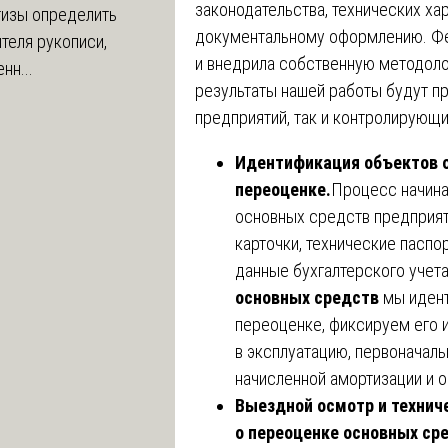
законодательства, технических ха
тизы определить
документальному оформлению. Фе
теля рукописи,
и внедрила собственную методолог
нн...
результаты нашей работы будут п
предприятий, так и контролирующ
Идентификация объектов 
переоценке.
Процесс начина
основных средств предприят
карточки, технические паспор
данные бухгалтерского учет
основных средств
мы идент
переоценке, фиксируем его и
в эксплуатацию, первоначал
начисленной амортизации и 
Выездной осмотр и технич
о переоценке основных ср