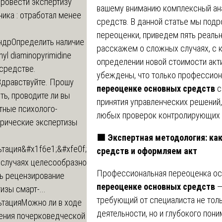
провести экспертизу
вашему вниманию комплексный ан
ика : отработал менее
средств. В данной статье мы под
переоценки, приведем пять реальн
ндр
Определить наличие
расскажем о сложных случаях, с 
inyl diaminopyrimidine
определении новой стоимости акти
 средстве.
убеждены, что только профессио
Здравствуйте. Прошу
переоценке основных средств
с
ь, проводите ли вы
принятия управленческих решений
тные психолого-
любых проверок контролирующих 
трические экспертизы
🟩
Экспертная методология: ка
ьтация
&#x1f6e1;&#xfe0f;
средств и оформляем акт
 случаях целесообразно
Профессиональная переоценка ос
ть рецензирование
переоценке основных средств
—
изы смарт-...
требующий от специалиста не толь
ьтация
Можно ли в ходе
деятельности, но и глубокого пони
ения почерковедческой