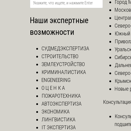
Город 
Москов
Центра
Наши экспертные
Северо
возможности
Южный 
Привол
СУДМЕДЭКСПЕРТИЗА
Уральск
СТРОИТЕЛЬСТВО
Сибирс
ЗЕМЛЕУСТРОЙСТВО
Дальне
КРИМИНАЛИСТИКА
Северо
ENGENEERING
Крымск
О Ц Е Н К А
Новые 
ПОЖАРОТЕХНИКА
Консультация
АВТОЭКСПЕРТИЗА
ЭКОНОМИКА
Консул
ЛИНГВИСТИКА
подшип
IT ЭКСПЕРТИЗА