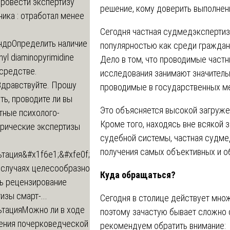
провести экспертизу
решение, кому доверить выполнен
ика : отработал менее
Сегодня частная судмедэкспертиз
ндр
Определить наличие
популярностью как среди граждан,
inyl diaminopyrimidine
Дело в том, что проводимые част
 средстве.
исследования занимают значитель
Здравствуйте. Прошу
проводимые в государственных м
ь, проводите ли вы
Это объясняется высокой загруж
тные психолого-
Кроме того, находясь вне всякой 
трические экспертизы
судебной системы, частная судме
получения самых объективных и о
ьтация
&#x1f6e1;&#xfe0f;
 случаях целесообразно
Куда обращаться?
ть рецензирование
изы смарт-...
Сегодня в столице действует мно
ьтация
Можно ли в ходе
поэтому зачастую бывает сложно 
ения почерковедческой
рекомендуем обратить внимание: