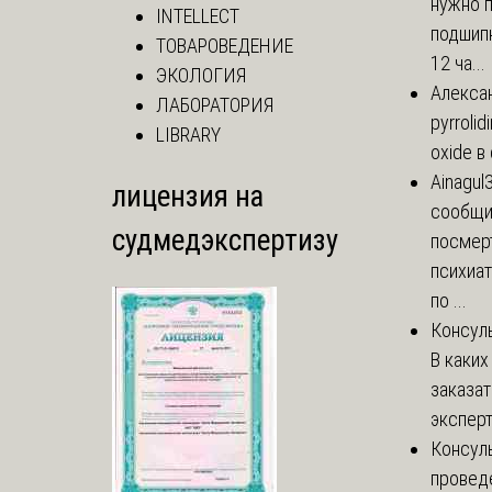
нужно 
INTELLECT
подшипн
ТОВАРОВЕДЕНИЕ
12 ча...
ЭКОЛОГИЯ
Алекса
ЛАБОРАТОРИЯ
pyrrolid
LIBRARY
oxide в
Ainagul
лицензия на
сообщит
судмедэкспертизу
посмер
психиа
по ...
Консул
В каких
заказа
эксперт
Консул
провед