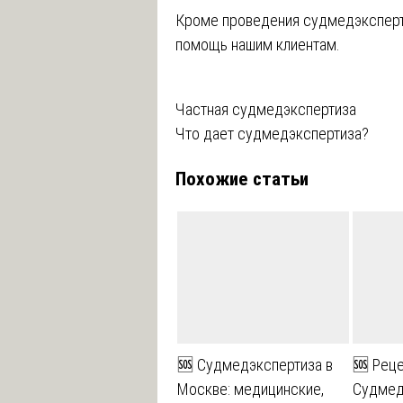
Кроме проведения судмедэксперт
помощь нашим клиентам.
Навигация
Частная судмедэкспертиза
Что дает судмедэкспертиза?
по
Похожие статьи
записям
🆘 Судмедэкспертиза в
🆘 Реце
Москве: медицинские,
Судмед