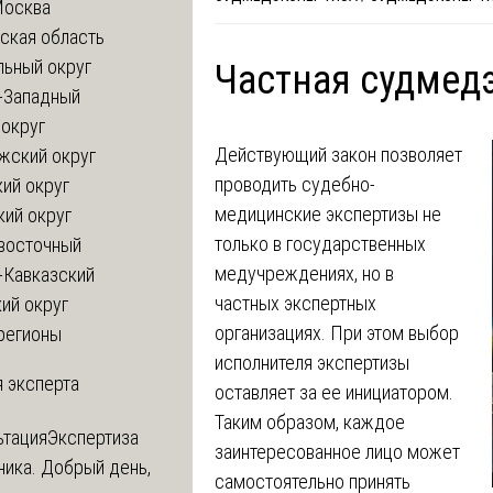
Москва
ская область
льный округ
Частная судмед
-Западный
округ
Действующий закон позволяет
жский округ
проводить судебно-
ий округ
медицинские экспертизы не
кий округ
только в государственных
восточный
медучреждениях, но в
-Кавказский
частных экспертных
ий округ
организациях. При этом выбор
регионы
исполнителя экспертизы
 эксперта
оставляет за ее инициатором.
Таким образом, каждое
ьтация
Экспертиза
заинтересованное лицо может
ника. Добрый день,
самостоятельно принять