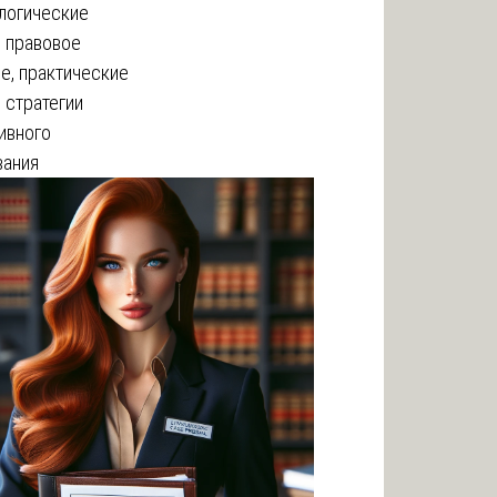
логические
, правовое
е, практические
 стратегии
ивного
вания