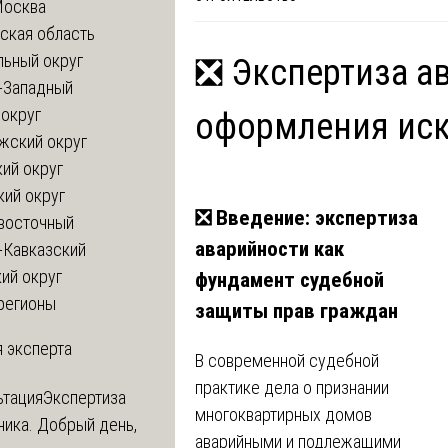
Москва
ская область
льный округ
❎ Экспертиза а
-Западный
округ
оформления ис
жский округ
ий округ
кий округ
❎ Введение: экспертиза
восточный
аварийности как
-Кавказский
ий округ
фундамент судебной
регионы
защиты прав граждан
 эксперта
В современной судебной
практике дела о признании
ьтация
Экспертиза
многоквартирных домов
ника. Добрый день,
аварийными и подлежащими