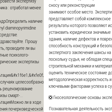
провести экспертизу
сносу или реконструкции
ика : отработал менее
занимают особое место. Эксперти
представляет собой комплексное 
ндр
Определить наличие
результаты которого позволяют ис
inyl diaminopyrimidine
установить юридически значимые 
 средстве.
здания, наличие дефектов и повре
Здравствуйте. Прошу
способность конструкций и безопа
ь, проводите ли вы
экспертного заключения шансы на
тные психолого-
поскольку судья, не обладая спец
трические экспертизы
строительной механики и материа
оценить техническое состояние до
ьтация
&#x1f6e1;&#xfe0f;
методологическая корректность и
 случаях целесообразно
ключевыми факторами успеха в с
ть рецензирование
изы смарт-...
❎ Гносеологические основы эксп
ьтация
Можно ли в ходе
Познавательная деятельность экс
ения почерковедческой