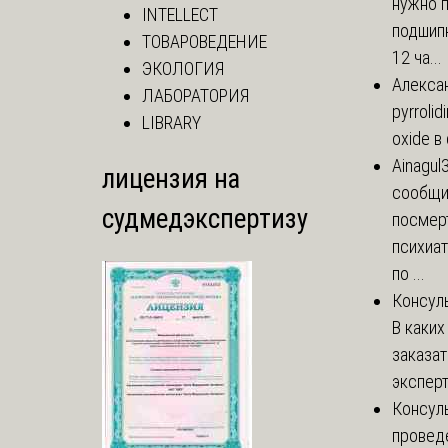
нужно 
INTELLECT
подшипн
ТОВАРОВЕДЕНИЕ
12 ча...
ЭКОЛОГИЯ
Алекса
ЛАБОРАТОРИЯ
pyrrolid
LIBRARY
oxide в
Ainagul
лицензия на
сообщит
судмедэкспертизу
посмер
психиа
по ...
Консул
В каких
заказа
эксперт
Консул
провед