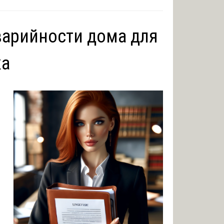
варийности дома для
ка