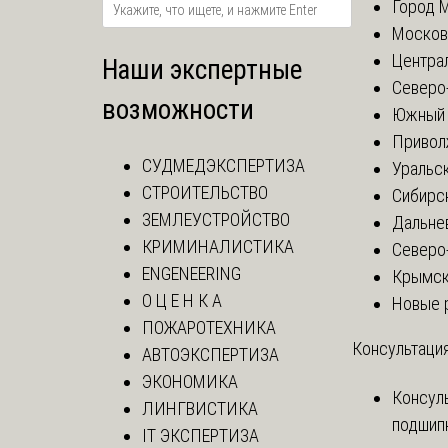
Город 
Москов
Центра
Наши экспертные
Северо
возможности
Южный 
Привол
СУДМЕДЭКСПЕРТИЗА
Уральск
СТРОИТЕЛЬСТВО
Сибирс
ЗЕМЛЕУСТРОЙСТВО
Дальне
КРИМИНАЛИСТИКА
Северо
ENGENEERING
Крымск
О Ц Е Н К А
Новые 
ПОЖАРОТЕХНИКА
Консультация
АВТОЭКСПЕРТИЗА
ЭКОНОМИКА
Консул
ЛИНГВИСТИКА
подшип
IT ЭКСПЕРТИЗА