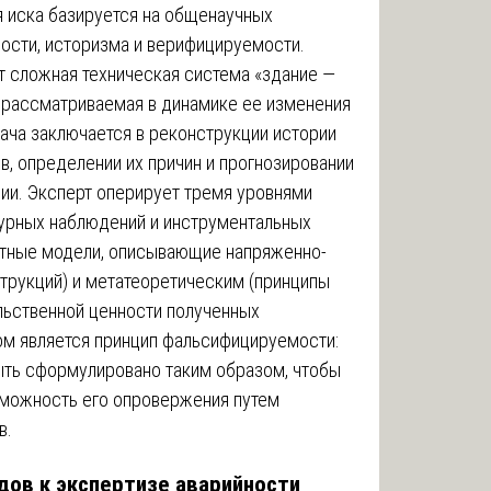
 иска базируется на общенаучных
ности, историзма и верифицируемости.
 сложная техническая система «здание —
 рассматриваемая в динамике ее изменения
ача заключается в реконструкции истории
в, определении их причин и прогнозировании
ии. Эксперт оперирует тремя уровнями
турных наблюдений и инструментальных
етные модели, описывающие напряженно-
рукций) и метатеоретическим (принципы
льственной ценности полученных
ом является принцип фальсифицируемости:
ыть сформулировано таким образом, чтобы
зможность его опровержения путем
в.
дов к экспертизе аварийности