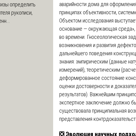
аварийности дома для оформления
тизы определить
принципах объективности, систем
теля рукописи,
Объектом исследования выступает
нн...
основание — окружающая среда»,
во времени. Гносеологическая зад
возникновения и развития дефекто
дальнейшего поведения конструкц
знания: эмпирическим (данные на
измерений), теоретическим (расч
деформированное состояние конст
оценки достоверности и доказате
результатов). Важнейшим принцип
экспертное заключение должно б
существовала принципиальная во
представления контрдоказательст
❎ Эволюция научных подхо