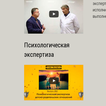
экспер
исполни
выполне
Психологическая
экспертиза