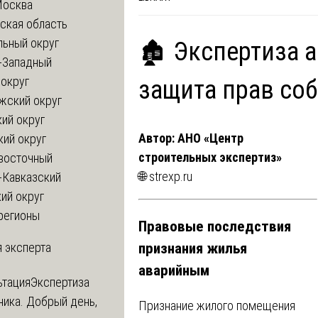
Москва
ская область
льный округ
🏚️ Экспертиза 
-Западный
округ
защита прав со
жский округ
ий округ
Автор: АНО «Центр
кий округ
строительных экспертиз»
восточный
🌐
strexp.ru
-Кавказский
ий округ
регионы
Правовые последствия
признания жилья
 эксперта
аварийным
ьтация
Экспертиза
ника. Добрый день,
Признание жилого помещения