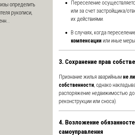
Переселение осуществляется
тизы определить
или за счет застройщика/отв
теля рукописи,
их действиями.
нн...
В случаях, когда переселен
компенсации
или иные меры
3. Сохранение прав собств
Признание жилья аварийным
не л
собственности
, однако накладыв
распоряжение недвижимостью до у
реконструкции или сноса).
4. Возложение обязанносте
самоуправления