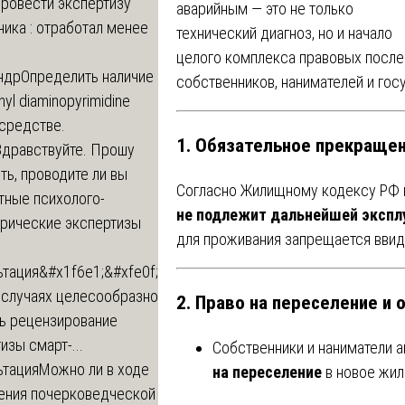
провести экспертизу
аварийным — это не только
ика : отработал менее
технический диагноз, но и начало
целого комплекса правовых посл
ндр
Определить наличие
собственников, нанимателей и гос
inyl diaminopyrimidine
 средстве.
1. Обязательное прекращен
Здравствуйте. Прошу
ь, проводите ли вы
Согласно Жилищному кодексу РФ и
тные психолого-
не подлежит дальнейшей экспл
трические экспертизы
для проживания запрещается ввид
ьтация
&#x1f6e1;&#xfe0f;
 случаях целесообразно
2. Право на переселение и
ть рецензирование
изы смарт-...
Собственники и наниматели 
ьтация
Можно ли в ходе
на переселение
в новое жи
ения почерковедческой