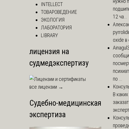
нужно 
INTELLECT
подшипн
ТОВАРОВЕДЕНИЕ
12 ча...
ЭКОЛОГИЯ
Алекса
ЛАБОРАТОРИЯ
pyrrolid
LIBRARY
oxide в
Ainagul
лицензия на
сообщит
судмедэкспертизу
посмер
психиа
по ...
Консул
все лицензии →
В каких
Судебно-медицинская
заказа
эксперт
экспертиза
Консул
провед