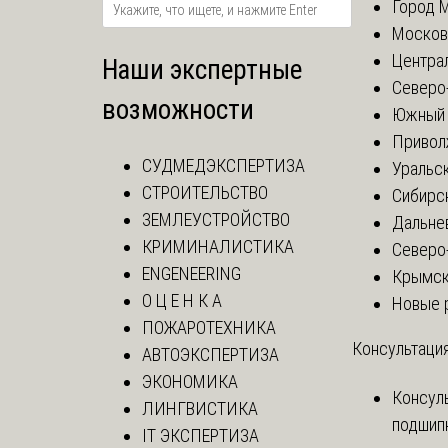
Город 
Москов
Центра
Наши экспертные
Северо
возможности
Южный 
Привол
СУДМЕДЭКСПЕРТИЗА
Уральск
СТРОИТЕЛЬСТВО
Сибирс
ЗЕМЛЕУСТРОЙСТВО
Дальне
КРИМИНАЛИСТИКА
Северо
ENGENEERING
Крымск
О Ц Е Н К А
Новые 
ПОЖАРОТЕХНИКА
Консультация
АВТОЭКСПЕРТИЗА
ЭКОНОМИКА
Консул
ЛИНГВИСТИКА
подшип
IT ЭКСПЕРТИЗА