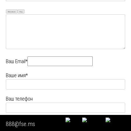
Визуально
Код
Ваш Email*
Ваше имя*
Ваш телефон
Ваш город
888@fse.ms