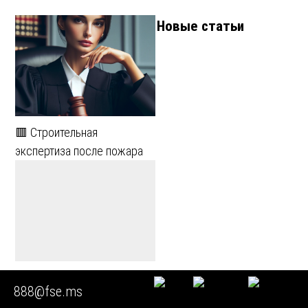
Новые статьи
🟥 Строительная
экспертиза после пожара
🚩 Экспертиза счетчика
888@fse.ms
воды