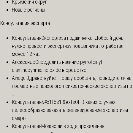
Крымский округ
Новые регионы
Консультация эксперта
Консультация
Экспертиза подшипника. Добрый день,
нужно провести экспертизу подшипника : отработал
менее 12 ча...
Александр
Определить наличие pyrrolidinyl
diaminopyrimidine oxide в средстве.
Ainagul
Здравствуйте. Прошу сообщить, проводите ли вы
посмертные психолого-психиатрические экспертизы по
...
Консультация
&#x1f6e1;&#xfe0f; В каких случаях
целесообразно заказать рецензирование экспертизы
смарт-...
Консультация
Можно ли в ходе проведения