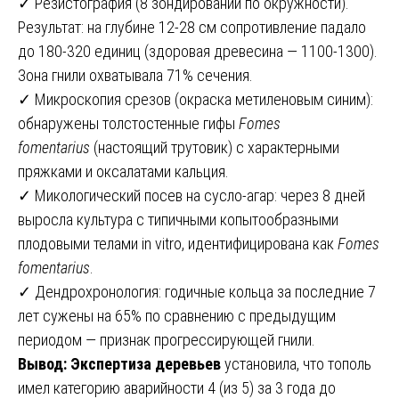
✓ Резистография (8 зондирований по окружности).
Результат: на глубине 12-28 см сопротивление падало
до 180-320 единиц (здоровая древесина — 1100-1300).
Зона гнили охватывала 71% сечения.
✓ Микроскопия срезов (окраска метиленовым синим):
обнаружены толстостенные гифы
Fomes
fomentarius
(настоящий трутовик) с характерными
пряжками и оксалатами кальция.
✓ Микологический посев на сусло-агар: через 8 дней
выросла культура с типичными копытообразными
плодовыми телами in vitro, идентифицирована как
Fomes
fomentarius
.
✓ Дендрохронология: годичные кольца за последние 7
лет сужены на 65% по сравнению с предыдущим
периодом — признак прогрессирующей гнили.
Вывод:
Экспертиза деревьев
установила, что тополь
имел категорию аварийности 4 (из 5) за 3 года до