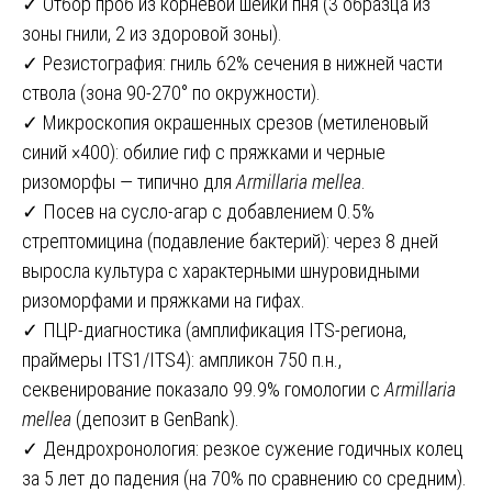
✓ Отбор проб из корневой шейки пня (3 образца из
зоны гнили, 2 из здоровой зоны).
✓ Резистография: гниль 62% сечения в нижней части
ствола (зона 90-270° по окружности).
✓ Микроскопия окрашенных срезов (метиленовый
синий ×400): обилие гиф с пряжками и черные
ризоморфы — типично для
Armillaria mellea
.
✓ Посев на сусло-агар с добавлением 0.5%
стрептомицина (подавление бактерий): через 8 дней
выросла культура с характерными шнуровидными
ризоморфами и пряжками на гифах.
✓ ПЦР-диагностика (амплификация ITS-региона,
праймеры ITS1/ITS4): ампликон 750 п.н.,
секвенирование показало 99.9% гомологии с
Armillaria
mellea
(депозит в GenBank).
✓ Дендрохронология: резкое сужение годичных колец
за 5 лет до падения (на 70% по сравнению со средним).