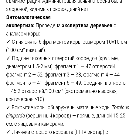
администрации. Администрация заявила: сосна была
здоровой, видимых повреждений нет.
Энтомологическая
экспертиза:
Проведена
экспертиза деревьев
с
анализом коры:
✓ С пня сняты 6 фрагментов коры размером 10×10 см
(100 см² каждый).
✓ Подсчет входных отверстий короедов (круглые,
диаметром 1.5-2 мм): фрагмент 1 — 47 отверстий,
фрагмент 2 — 52, фрагмент 3 — 38, фрагмент 4 — 44,
фрагмент 5 — 41, фрагмент 6 — 49. Средняя плотность
— 45.2 отверстий/100 см² (экстремально высокая,
критическая >10).
✓ Вскрытие коры: обнаружены маточные ходы
Tomicus
piniperda
(вершинный короед) — прямые, длиной 15-25
см, с яйцевыми камерами.
✓ Личинки старшего возраста (III-IV инстар) с