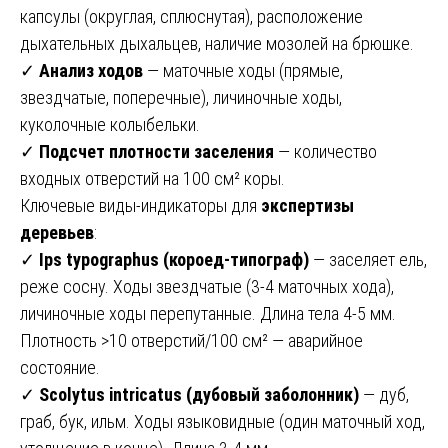
капсулы (округлая, сплюснутая), расположение
дыхательных дыхальцев, наличие мозолей на брюшке.
✓
Анализ ходов
— маточные ходы (прямые,
звездчатые, поперечные), личиночные ходы,
куколочные колыбельки.
✓
Подсчет плотности заселения
— количество
входных отверстий на 100 см² коры.
Ключевые виды-индикаторы для
экспертизы
деревьев
:
✓
Ips typographus (короед-типограф)
— заселяет ель,
реже сосну. Ходы звездчатые (3-4 маточных хода),
личиночные ходы перепутанные. Длина тела 4-5 мм.
Плотность >10 отверстий/100 см² — аварийное
состояние.
✓
Scolytus intricatus (дубовый заболонник)
— дуб,
граб, бук, ильм. Ходы языковидные (один маточный ход,