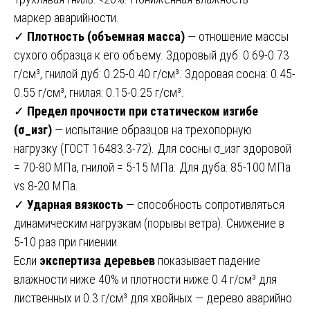
маркер аварийности.
✓
Плотность (объемная масса)
— отношение массы
сухого образца к его объему. Здоровый дуб: 0.69-0.73
г/см³, гнилой дуб: 0.25-0.40 г/см³. Здоровая сосна: 0.45-
0.55 г/см³, гнилая: 0.15-0.25 г/см³.
✓
Предел прочности при статическом изгибе
(σ_изг)
— испытание образцов на трехопорную
нагрузку (ГОСТ 16483.3-72). Для сосны σ_изг здоровой
= 70-80 МПа, гнилой = 5-15 МПа. Для дуба: 85-100 МПа
vs 8-20 МПа.
✓
Ударная вязкость
— способность сопротивляться
динамическим нагрузкам (порывы ветра). Снижение в
5-10 раз при гниении.
Если
экспертиза деревьев
показывает падение
влажности ниже 40% и плотности ниже 0.4 г/см³ для
лиственных и 0.3 г/см³ для хвойных — дерево аварийно