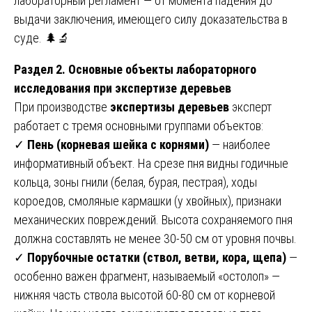
лабораторный регламент — от момента падения до
выдачи заключения, имеющего силу доказательства в
суде. 🌲🔬
Раздел 2. Основные объекты лабораторного
исследования при экспертизе деревьев
При производстве
экспертизы деревьев
эксперт
работает с тремя основными группами объектов:
✓
Пень (корневая шейка с корнями)
— наиболее
информативный объект. На срезе пня видны годичные
кольца, зоны гнили (белая, бурая, пестрая), ходы
короедов, смоляные кармашки (у хвойных), признаки
механических повреждений. Высота сохраняемого пня
должна составлять не менее 30-50 см от уровня почвы.
✓
Порубочные остатки (ствол, ветви, кора, щепа)
—
особенно важен фрагмент, называемый «остолоп» —
нижняя часть ствола высотой 60-80 см от корневой