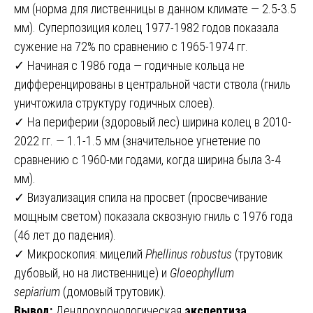
мм (норма для лиственницы в данном климате — 2.5-3.5
мм). Суперпозиция колец 1977-1982 годов показала
сужение на 72% по сравнению с 1965-1974 гг.
✓ Начиная с 1986 года — годичные кольца не
дифференцированы в центральной части ствола (гниль
уничтожила структуру годичных слоев).
✓ На периферии (здоровый лес) ширина колец в 2010-
2022 гг. — 1.1-1.5 мм (значительное угнетение по
сравнению с 1960-ми годами, когда ширина была 3-4
мм).
✓ Визуализация спила на просвет (просвечивание
мощным светом) показала сквозную гниль с 1976 года
(46 лет до падения).
✓ Микроскопия: мицелий
Phellinus robustus
(трутовик
дубовый, но на лиственнице) и
Gloeophyllum
sepiarium
(домовый трутовик).
Вывод:
Дендрохронологическая
экспертиза