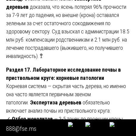
деревьев
доказала, что ясень потерял 96% прочности
за 7-9 лет до падения, но внешне (крона) оставался
зеленым за счет остаточного сокодвижения по
здоровому сектору. Суд взыскал с администрации 18.5
млн руб. компенсации родственникам и 2.1 млн руб. на
лечение пострадавшего (выжившего, но получившего
инвалидность). 🚏
Раздел 17. Лабораторное исследование почвы в
приствольном круге: корневые патологии
Корневая система — скрытая часть дерева, но именно
она часто является первичным звеном
патологии.
Экспертиза деревьев
обязательно
включает анализ почвы из приствольного круга:
✓
Отбор монолитов
— 3-5 точек по проекции кроны,
глубина 30-50 см (горизонт активных корней). Контроль
888@fse.ms
— точка вне кроны.