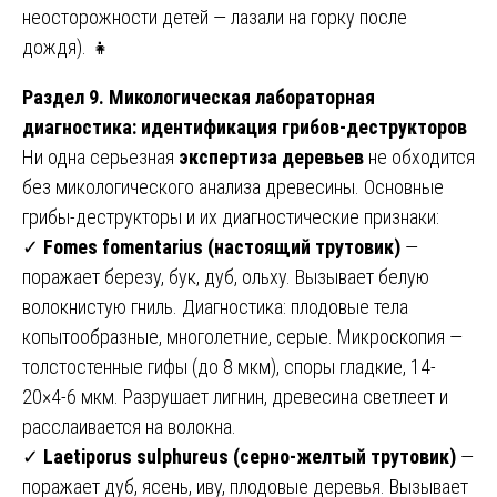
неосторожности детей — лазали на горку после
дождя). 👧
Раздел 9. Микологическая лабораторная
диагностика: идентификация грибов-деструкторов
Ни одна серьезная
экспертиза деревьев
не обходится
без микологического анализа древесины. Основные
грибы-деструкторы и их диагностические признаки:
✓
Fomes fomentarius (настоящий трутовик)
—
поражает березу, бук, дуб, ольху. Вызывает белую
волокнистую гниль. Диагностика: плодовые тела
копытообразные, многолетние, серые. Микроскопия —
толстостенные гифы (до 8 мкм), споры гладкие, 14-
20×4-6 мкм. Разрушает лигнин, древесина светлеет и
расслаивается на волокна.
✓
Laetiporus sulphureus (серно-желтый трутовик)
—
поражает дуб, ясень, иву, плодовые деревья. Вызывает