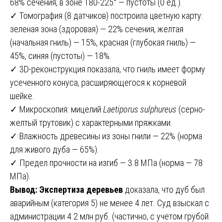
68% сечения, в зоне 180-225° — пустоты (0 ед.).
✓ Томография (8 датчиков) построила цветную карту:
зеленая зона (здоровая) — 22% сечения, желтая
(начальная гниль) — 15%, красная (глубокая гниль) —
45%, синяя (пустоты) — 18%.
✓ 3D-реконструкция показала, что гниль имеет форму
усеченного конуса, расширяющегося к корневой
шейке.
✓ Микроскопия: мицелий
Laetiporus sulphureus
(серно-
желтый трутовик) с характерными пряжками.
✓ Влажность древесины из зоны гнили — 22% (норма
для живого дуба — 65%).
✓ Предел прочности на изгиб — 3.8 МПа (норма — 78
МПа).
Вывод:
Экспертиза деревьев
доказала, что дуб был
аварийным (категория 5) не менее 4 лет. Суд взыскал с
администрации 4.2 млн руб. (частично, с учетом грубой