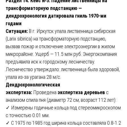
Раздел 14. Кейс №5: Падение лиственницы на
трансформаторную подстанцию —
дендрохронология датировала гниль 1970-ми
годами
Ситуация:
В г. Иркутск упала лиственница сибирская
(Larix sibirica) на трансформаторную подстанцию,
вызвав пожар и отключение электроэнергии в жилом
микрорайоне. Ущерб — 11.5 млн руб. Энергокомпания
предъявила иск к городскому лесничеству.
Лесничество утверждало: лиственница была здоровой,
упала из-за урагана 28 м/с.
Дендрохронологическая
экспертиза:
Проведена
экспертиза деревьев
с
анализом спила пня (диаметр 72 см, возраст 112 лет):
✓ Измерены годичные кольца под стереомикроскопом
с точностью 0.01 мм.
✓ С 1975 по 1985 год ширина кольца составляла 0.8-1.2