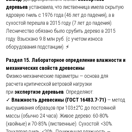
деревьев
установила, что лиственница имела скрытую
ядровую гниль с 1976 года (46 лет до падения), а в
сухостой перешла в 2015 году (7 лет до падения).
Лесничество обязано было срубить дерево в 2015
году. Взыскано 9.8 млн руб. (с учетом износа
оборудования подстанции). ⚡
Раздел 15. Лабораторное определение влажности и
механических свойств древесины
Физико-механические параметры — основа для
расчета критической ветровой нагрузки
при
экспертизе деревьев
. Определяют:
✓
Влажность древесины (ГОСТ 16483.7-71)
— метод
высушивания образцов при 103±2°C до постоянной
массы (обычно 24 часа). Живое дерево: 60-80%
(хвойные) и 70-85% (лиственные). Сухостой: <30%.
Трухлявая гниль: <20%. Пониженная влажность —