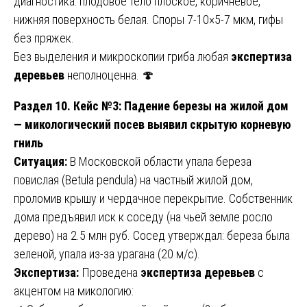
диагностика: плодовое тело плоское, коричневое,
нижняя поверхность белая. Споры 7-10×5-7 мкм, гифы
без пряжек.
Без выделения и микроскопии гриба любая
экспертиза
деревьев
неполноценна. 🍄
Раздел 10. Кейс №3: Падение березы на жилой дом
— микологический посев выявил скрытую корневую
гниль
Ситуация:
В Московской области упала береза
повислая (Betula pendula) на частный жилой дом,
проломив крышу и чердачное перекрытие. Собственник
дома предъявил иск к соседу (на чьей земле росло
дерево) на 2.5 млн руб. Сосед утверждал: береза была
зеленой, упала из-за урагана (20 м/с).
Экспертиза:
Проведена
экспертиза деревьев
с
акцентом на микологию: