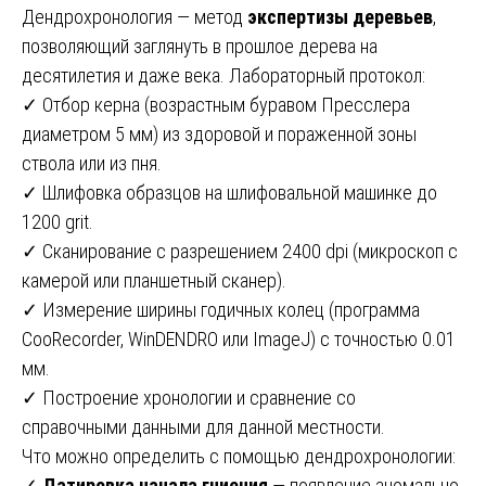
Дендрохронология — метод
экспертизы деревьев
,
позволяющий заглянуть в прошлое дерева на
десятилетия и даже века. Лабораторный протокол:
✓ Отбор керна (возрастным буравом Пресслера
диаметром 5 мм) из здоровой и пораженной зоны
ствола или из пня.
✓ Шлифовка образцов на шлифовальной машинке до
1200 grit.
✓ Сканирование с разрешением 2400 dpi (микроскоп с
камерой или планшетный сканер).
✓ Измерение ширины годичных колец (программа
CooRecorder, WinDENDRO или ImageJ) с точностью 0.01
мм.
✓ Построение хронологии и сравнение со
справочными данными для данной местности.
Что можно определить с помощью дендрохронологии:
✓
Датировка начала гниения
— появление аномально