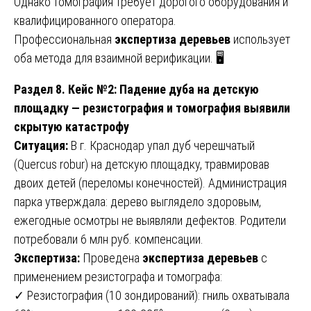
Однако томография требует дорогого оборудования и
квалифицированного оператора.
Профессиональная
экспертиза деревьев
использует
оба метода для взаимной верификации. 🖥️
Раздел 8. Кейс №2: Падение дуба на детскую
площадку — резистография и томография выявили
скрытую катастрофу
Ситуация:
В г. Краснодар упал дуб черешчатый
(Quercus robur) на детскую площадку, травмировав
двоих детей (переломы конечностей). Администрация
парка утверждала: дерево выглядело здоровым,
ежегодные осмотры не выявляли дефектов. Родители
потребовали 6 млн руб. компенсации.
Экспертиза:
Проведена
экспертиза деревьев
с
применением резистографа и томографа:
✓ Резистография (10 зондирований): гниль охватывала