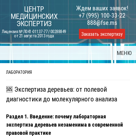
Skip
Ждем ваших заявок!
ЦЕНТР
to
+7 (995) 100-33-22
МЕДИЦИНСКИХ
content
888@fse.ms
ЭКСПЕРТИЗ
Лицензия № Л041-01137-77 / 00288849
Заказать экспертизу
от 21 августа 2013 года
МЕНЮ
ЛАБОРАТОРИЯ
🆘 Экспертиза деревьев: от полевой
диагностики до молекулярного анализа
Раздел 1. Введение: почему лабораторная
экспертиза деревьев незаменима в современной
правовой практике