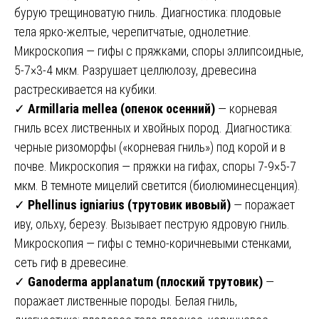
бурую трещиноватую гниль. Диагностика: плодовые
тела ярко-желтые, черепитчатые, однолетние.
Микроскопия — гифы с пряжками, споры эллипсоидные,
5-7×3-4 мкм. Разрушает целлюлозу, древесина
растрескивается на кубики.
✓
Armillaria mellea (опенок осенний)
— корневая
гниль всех лиственных и хвойных пород. Диагностика:
черные ризоморфы («корневая гниль») под корой и в
почве. Микроскопия — пряжки на гифах, споры 7-9×5-7
мкм. В темноте мицелий светится (биолюминесценция).
✓
Phellinus igniarius (трутовик ивовый)
— поражает
иву, ольху, березу. Вызывает пеструю ядровую гниль.
Микроскопия — гифы с темно-коричневыми стенками,
сеть гиф в древесине.
✓
Ganoderma applanatum (плоский трутовик)
—
поражает лиственные породы. Белая гниль,