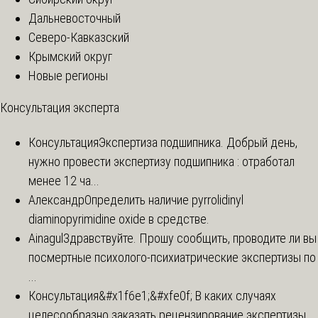
Дальневосточный
Северо-Кавказский
Крымский округ
Новые регионы
Консультация эксперта
Консультация
Экспертиза подшипника. Добрый день,
нужно провести экспертизу подшипника : отработал
менее 12 ча...
Александр
Определить наличие pyrrolidinyl
diaminopyrimidine oxide в средстве.
Ainagul
Здравствуйте. Прошу сообщить, проводите ли вы
посмертные психолого-психиатрические экспертизы по
...
Консультация
&#x1f6e1;&#xfe0f; В каких случаях
целесообразно заказать рецензирование экспертизы