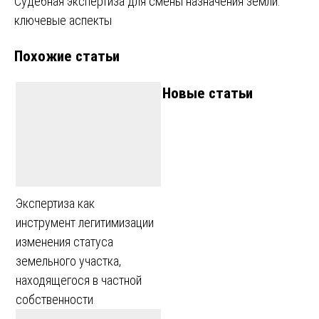
Судебная экспертиза для смены назначения земли:
записям
ключевые аспекты
Похожие статьи
Новые статьи
Экспертиза как
инструмент легитимизации
изменения статуса
земельного участка,
находящегося в частной
собственности