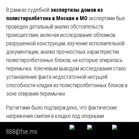
В рамках судебной
экспертизы домов из
полистиролбетона в Москве и МО
экспертами был
проведен детальный анализ обстоятельств
происшествия, включая исследование обломков
разрушенной конструкции, изучение исполнительной
документации, анализ прочностных характеристик
полистиролбетонных блоков, на которые опиралась
перемычка. Ключевым выводом исследования стало
установление факта недостаточной несущей
способности кладки из полистиролбетонных блоков в
зоне опирания перемычки.
Расчетами было подтверждено, что фактические
напряжения смятия в кладке под опорными
площадками перемычки превышали расчетное
888@fse.ms
сопротивление полистиролбетона местному сжатию в