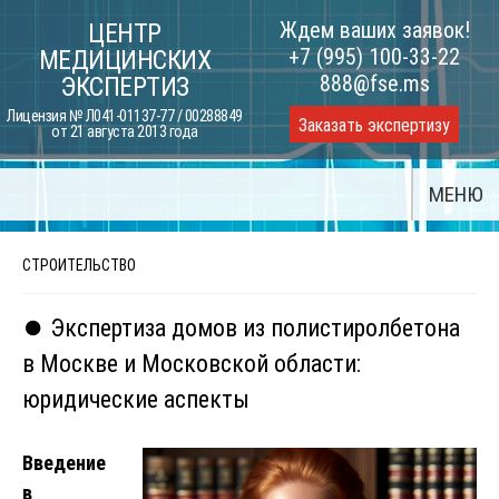
Skip
Ждем ваших заявок!
ЦЕНТР
to
+7 (995) 100-33-22
МЕДИЦИНСКИХ
content
888@fse.ms
ЭКСПЕРТИЗ
Лицензия № Л041-01137-77 / 00288849
Заказать экспертизу
от 21 августа 2013 года
МЕНЮ
СТРОИТЕЛЬСТВО
⏺️ Экспертиза домов из полистиролбетона
в Москве и Московской области:
юридические аспекты
Введение
в