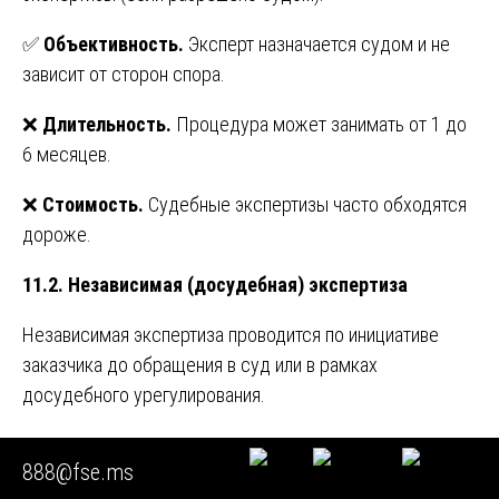
✅
Объективность.
Эксперт назначается судом и не
зависит от сторон спора.
❌
Длительность.
Процедура может занимать от 1 до
6 месяцев.
❌
Стоимость.
Судебные экспертизы часто обходятся
дороже.
11.2. Независимая (досудебная) экспертиза
Независимая экспертиза проводится по инициативе
заказчика до обращения в суд или в рамках
досудебного урегулирования.
✅
Оперативность.
Заключение можно получить
888@fse.ms
значительно быстрее.