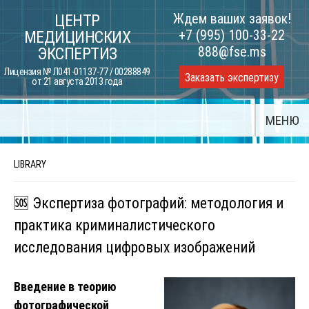
Skip
Ждем ваших заявок!
ЦЕНТР
to
+7 (995) 100-33-22
МЕДИЦИНСКИХ
content
888@fse.ms
ЭКСПЕРТИЗ
Лицензия № Л041-01137-77 / 00288849
Заказать экспертизу
от 21 августа 2013 года
МЕНЮ
LIBRARY
🆘 Экспертиза фотографий: методология и
практика криминалистического
исследования цифровых изображений
Введение в теорию
фотографической