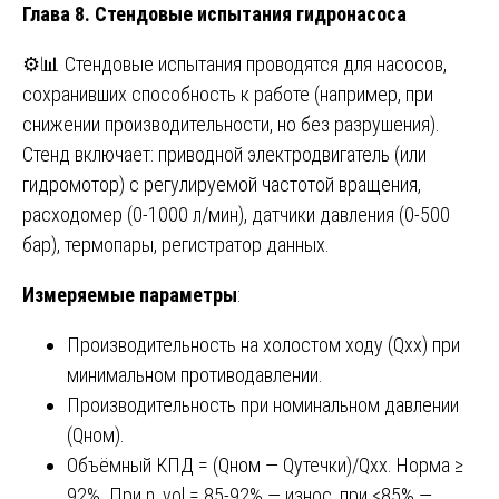
Глава 8. Стендовые испытания гидронасоса
⚙️📊 Стендовые испытания проводятся для насосов,
сохранивших способность к работе (например, при
снижении производительности, но без разрушения).
Стенд включает: приводной электродвигатель (или
гидромотор) с регулируемой частотой вращения,
расходомер (0-1000 л/мин), датчики давления (0-500
бар), термопары, регистратор данных.
Измеряемые параметры
:
Производительность на холостом ходу (Qхх) при
минимальном противодавлении.
Производительность при номинальном давлении
(Qном).
Объёмный КПД = (Qном — Qутечки)/Qхх. Норма ≥
92%. При η_vol = 85-92% — износ, при <85% —