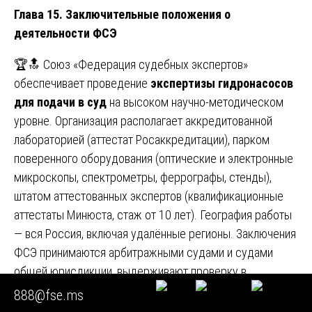
Глава 15. Заключительные положения о
деятельности ФСЭ
🏆🔝 Союз «Федерация судебных экспертов»
обеспечивает проведение
экспертизы гидронасосов
для подачи в суд
на высоком научно-методическом
уровне. Организация располагает аккредитованной
лабораторией (аттестат Росаккредитации), парком
поверенного оборудования (оптические и электронные
микроскопы, спектрометры, феррографы, стенды),
штатом аттестованных экспертов (квалификационные
аттестаты Минюста, стаж от 10 лет). География работы
— вся Россия, включая удалённые регионы. Заключения
ФСЭ принимаются арбитражными судами и судами
общей юрисдикции, выдерживают проверку в
вышестоящих инстанциях.
888@fse.ms