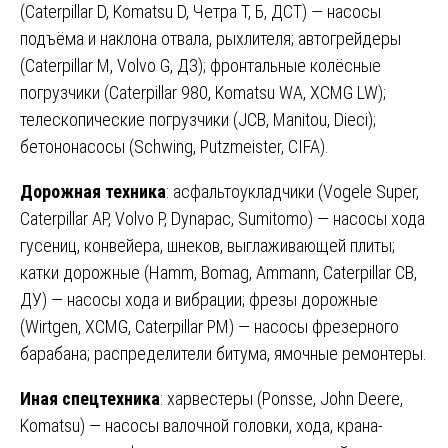
(Caterpillar D, Komatsu D, Четра Т, Б, ДСТ) — насосы
подъёма и наклона отвала, рыхлителя; автогрейдеры
(Caterpillar M, Volvo G, ДЗ); фронтальные колёсные
погрузчики (Caterpillar 980, Komatsu WA, XCMG LW);
телескопические погрузчики (JCB, Manitou, Dieci);
бетононасосы (Schwing, Putzmeister, CIFA).
Дорожная техника
: асфальтоукладчики (Vogele Super,
Caterpillar AP, Volvo P, Dynapac, Sumitomo) — насосы хода
гусениц, конвейера, шнеков, выглаживающей плиты;
катки дорожные (Hamm, Bomag, Ammann, Caterpillar CB,
ДУ) — насосы хода и вибрации; фрезы дорожные
(Wirtgen, XCMG, Caterpillar PM) — насосы фрезерного
барабана; распределители битума, ямочные ремонтеры.
Иная спецтехника
: харвестеры (Ponsse, John Deere,
Komatsu) — насосы валочной головки, хода, крана-