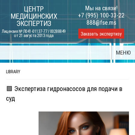
Skip
Мы на связи!
ЦЕНТР
to
+7 (995) 100-33-22
МЕДИЦИНСКИХ
content
888@fse.ms
ЭКСПЕРТИЗ
Лицензия № Л041-01137-77 / 00288849
Заказать экспертизу
от 21 августа 2013 года
МЕНЮ
LIBRARY
🟩 Экспертиза гидронасосов для подачи в
суд