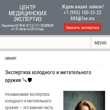
Skip
Ждем ваших заявок!
ЦЕНТР
to
+7 (995) 100-33-22
МЕДИЦИНСКИХ
content
888@fse.ms
ЭКСПЕРТИЗ
Лицензия № Л041-01137-77 / 00288849
Заказать экспертизу
от 21 августа 2013 года
МЕНЮ
LIBRARY
Экспертиза холодного и метательного
оружия 🔪🛡️
Независимая экспертиза
холодного и метательного
оружия — это важная часть