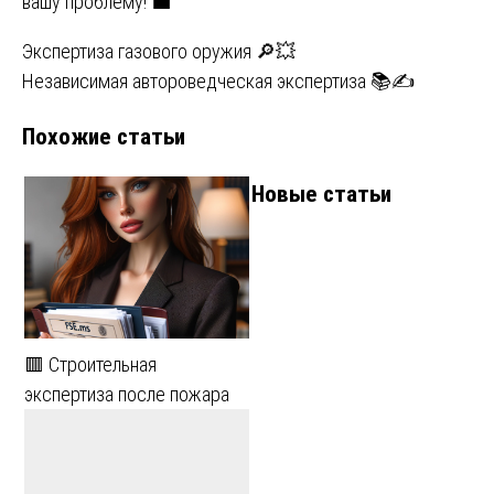
вашу проблему! 💼
Навигация
Экспертиза газового оружия 🔎💥
Независимая автороведческая экспертиза 📚✍️
по
Похожие статьи
записям
Новые статьи
🟥 Строительная
экспертиза после пожара