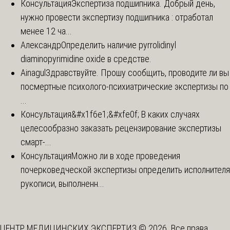
Консультация
Экспертиза подшипника. Добрый день,
нужно провести экспертизу подшипника : отработал
менее 12 ча...
Александр
Определить наличие pyrrolidinyl
diaminopyrimidine oxide в средстве.
Ainagul
Здравствуйте. Прошу сообщить, проводите ли вы
посмертные психолого-психиатрические экспертизы по
...
Консультация
&#x1f6e1;&#xfe0f; В каких случаях
целесообразно заказать рецензирование экспертизы
смарт-...
Консультация
Можно ли в ходе проведения
почерковедческой экспертизы определить исполнителя
рукописи, выполненн...
ЦЕНТР МЕДИЦИНСКИХ ЭКСПЕРТИЗ © 2026. Все права