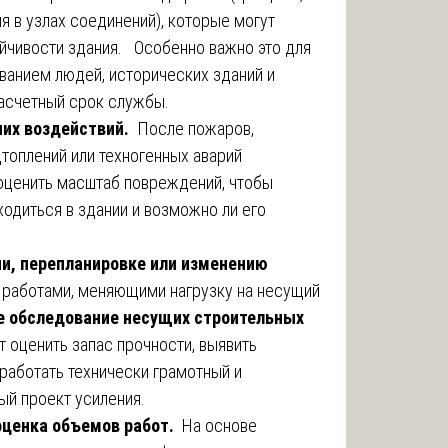
я в узлах соединений), которые могут
ойчивости здания. Особенно важно это для
анием людей, исторических зданий и
асчетный срок службы.
их воздействий.
После пожаров,
дтоплений или техногенных аварий
оценить масштаб повреждений, чтобы
ходиться в здании и возможно ли его
ии, перепланировке или изменению
аботами, меняющими нагрузку на несущий
е обследование несущих строительных
т оценить запас прочности, выявить
работать технически грамотный и
й проект усиления.
оценка объемов работ.
На основе