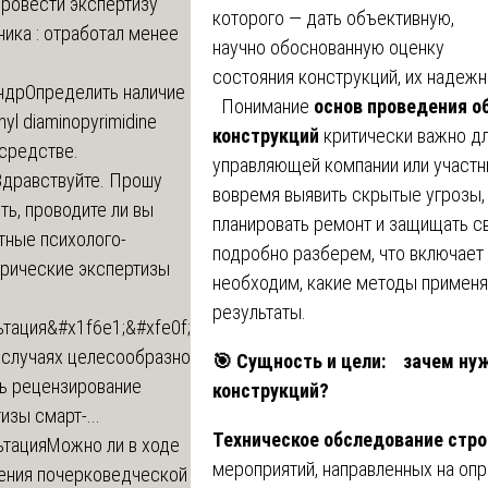
провести экспертизу
которого — дать объективную,
ика : отработал менее
научно обоснованную оценку
состояния конструкций, их надежн
ндр
Определить наличие
Понимание
основ проведения о
inyl diaminopyrimidine
конструкций
критически важно дл
 средстве.
управляющей компании или участн
Здравствуйте. Прошу
вовремя выявить скрытые угрозы,
ь, проводите ли вы
планировать ремонт и защищать с
тные психолого-
подробно разберем, что включает в
трические экспертизы
необходим, какие методы применя
результаты.
ьтация
&#x1f6e1;&#xfe0f;
 случаях целесообразно
🎯
Сущность и цели: зачем нуж
ть рецензирование
конструкций?
изы смарт-...
Техническое обследование стр
ьтация
Можно ли в ходе
мероприятий, направленных на оп
ения почерковедческой