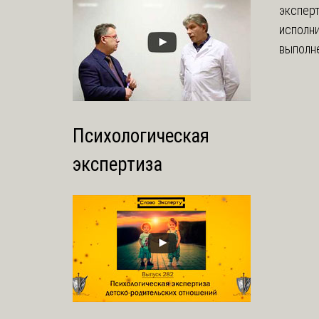
экспер
исполни
выполне
Психологическая
экспертиза