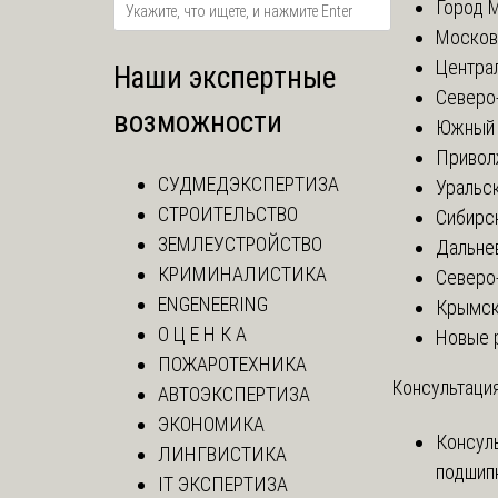
Город 
Москов
Центра
Наши экспертные
Северо
возможности
Южный 
Привол
СУДМЕДЭКСПЕРТИЗА
Уральск
СТРОИТЕЛЬСТВО
Сибирс
ЗЕМЛЕУСТРОЙСТВО
Дальне
КРИМИНАЛИСТИКА
Северо
ENGENEERING
Крымск
О Ц Е Н К А
Новые 
ПОЖАРОТЕХНИКА
Консультация
АВТОЭКСПЕРТИЗА
ЭКОНОМИКА
Консул
ЛИНГВИСТИКА
подшип
IT ЭКСПЕРТИЗА