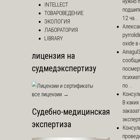
нужно 
INTELLECT
подшипн
ТОВАРОВЕДЕНИЕ
12 ча...
ЭКОЛОГИЯ
Алекса
ЛАБОРАТОРИЯ
pyrrolid
LIBRARY
oxide в
Ainagul
лицензия на
сообщит
судмедэкспертизу
посмер
психиа
по ...
Консул
все лицензии →
В каких
Судебно-медицинская
заказа
эксперт
экспертиза
Консул
провед