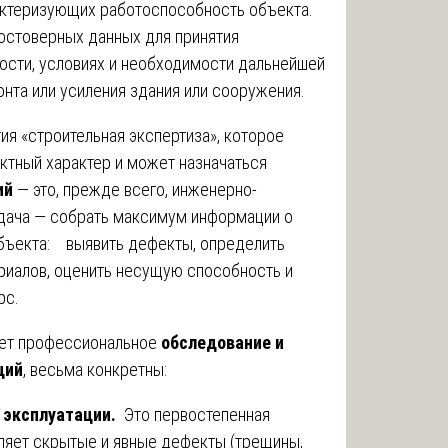
актеризующих работоспособность объекта.
остоверных данных для принятия
сти, условиях и необходимости дальнейшей
онта или усиления здания или сооружения.
тия «строительная экспертиза», которое
ктный характер и может назначаться
ий
— это, прежде всего, инженерно-
дача — собрать максимум информации о
бъекта: выявить дефекты, определить
риалов, оценить несущую способность и
рс.
ает профессиональное
обследование и
ций
, весьма конкретны:
 эксплуатации.
Это первостепенная
яет скрытые и явные дефекты (трещины,