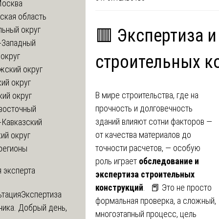
Москва
ская область
льный округ
🟥 Экспертиза 
-Западный
округ
строительных к
жский округ
ий округ
В мире строительства, где на
кий округ
прочность и долговечность
восточный
зданий влияют сотни факторов —
-Кавказский
от качества материалов до
ий округ
точности расчетов, — особую
регионы
роль играет
обследование и
 эксперта
экспертиза строительных
конструкций
. 📕 Это не просто
ьтация
Экспертиза
формальная проверка, а сложный,
ника. Добрый день,
многоэтапный процесс, цель