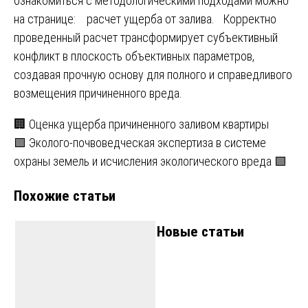
ознакомиться с методологическими подходами можно
на странице:
расчет ущерба от залива
. Корректно
проведенный расчет трансформирует субъективный
конфликт в плоскость объективных параметров,
создавая прочную основу для полного и справедливого
возмещения причиненного вреда.
Навигация
🏢 Оценка ущерба причиненного заливом квартиры
🟩 Эколого-почвоведческая экспертиза в системе
по
охраны земель и исчисления экологического вреда 🟩
записям
Похожие статьи
Новые статьи