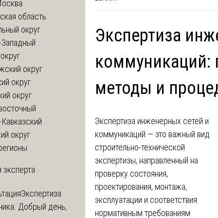
Москва
ская область
льный округ
Экспертиза инж
-Западный
округ
коммуникаций: 
жский округ
ий округ
методы и проце
кий округ
восточный
Экспертиза инженерных сетей и
-Кавказский
коммуникаций — это важный вид
ий округ
строительно-технической
регионы
экспертизы, направленный на
 эксперта
проверку состояния,
проектирования, монтажа,
ьтация
Экспертиза
эксплуатации и соответствия
ника. Добрый день,
нормативным требованиям