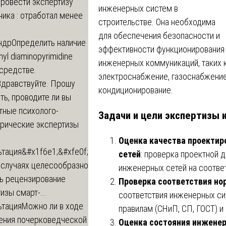
провести экспертизу
инженерных систем в
ика : отработал менее
строительстве. Она необходима
для обеспечения безопасности и
ндр
Определить наличие
эффективности функционирования
inyl diaminopyrimidine
инженерных коммуникаций, таких 
 средстве.
электроснабжение, газоснабжение,
Здравствуйте. Прошу
кондиционирование.
ь, проводите ли вы
тные психолого-
Задачи и цели экспертизы 
трические экспертизы
Оценка качества проектир
ьтация
&#x1f6e1;&#xfe0f;
сетей
: проверка проектной 
 случаях целесообразно
инженерных сетей на соотве
ть рецензирование
Проверка соответствия но
изы смарт-...
соответствия инженерных с
ьтация
Можно ли в ходе
правилам (СНиП, СП, ГОСТ) 
ения почерковедческой
Оценка состояния инженер