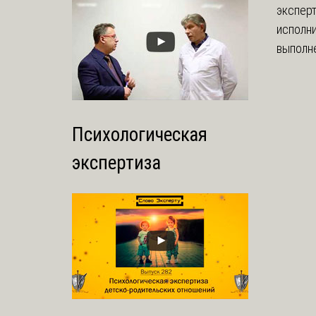
экспер
исполни
выполне
Психологическая
экспертиза