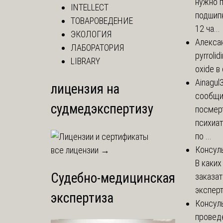
нужно 
INTELLECT
подшипн
ТОВАРОВЕДЕНИЕ
12 ча...
ЭКОЛОГИЯ
Алекса
ЛАБОРАТОРИЯ
pyrrolid
LIBRARY
oxide в
Ainagul
лицензия на
сообщит
судмедэкспертизу
посмер
психиа
по ...
Консул
все лицензии →
В каких
Судебно-медицинская
заказа
эксперт
экспертиза
Консул
провед