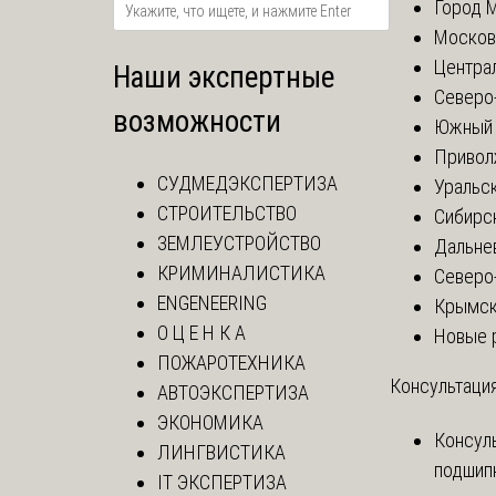
Город 
Москов
Центра
Наши экспертные
Северо
возможности
Южный 
Привол
СУДМЕДЭКСПЕРТИЗА
Уральск
СТРОИТЕЛЬСТВО
Сибирс
ЗЕМЛЕУСТРОЙСТВО
Дальне
КРИМИНАЛИСТИКА
Северо
ENGENEERING
Крымск
О Ц Е Н К А
Новые 
ПОЖАРОТЕХНИКА
Консультация
АВТОЭКСПЕРТИЗА
ЭКОНОМИКА
Консул
ЛИНГВИСТИКА
подшип
IT ЭКСПЕРТИЗА