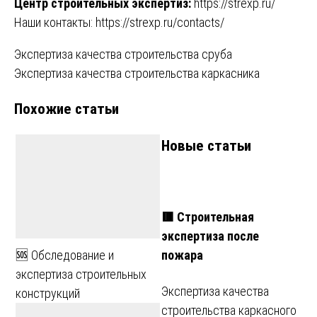
Центр строительных экспертиз:
https://strexp.ru/
Наши контакты:
https://strexp.ru/contacts/
Навигация
Экспертиза качества строительства сруба
Экспертиза качества строительства каркасника
по
Похожие статьи
записям
Новые статьи
🟥 Строительная
экспертиза после
пожара
🆘 Обследование и
экспертиза строительных
Экспертиза качества
конструкций
строительства каркасного