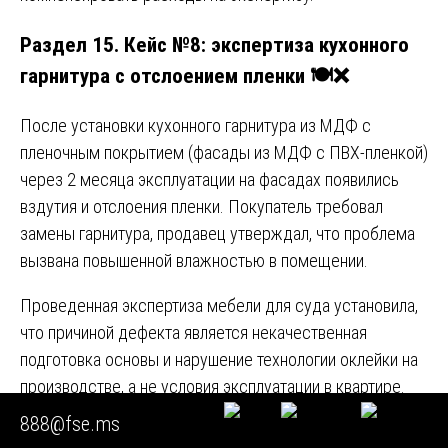
Раздел 15. Кейс №8: экспертиза кухонного
гарнитура с отслоением пленки 🍽️❌
После установки кухонного гарнитура из МДФ с
пленочным покрытием (фасады из МДФ с ПВХ-пленкой)
через 2 месяца эксплуатации на фасадах появились
вздутия и отслоения пленки. Покупатель требовал
замены гарнитура, продавец утверждал, что проблема
вызвана повышенной влажностью в помещении.
Проведенная экспертиза мебели для суда установила,
что причиной дефекта является некачественная
подготовка основы и нарушение технологии оклейки на
производстве, а не условия эксплуатации в квартире.
Было выявлено несоответствие требованиям ГОСТ
888@fse.ms
32290-2013 «Мебель. Фасады с пленочным