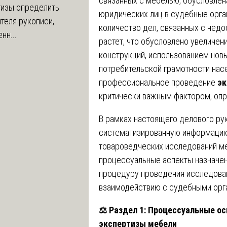
связанных с мебелью, обусловлен
тизы определить
юридических лиц в судебные орга
теля рукописи,
количество дел, связанных с нед
нн...
растет, что обусловлено увеличе
конструкций, использованием нов
потребительской грамотности насе
профессиональное проведение
эк
критически важным фактором, оп
В рамках настоящего делового ру
систематизированную информацию 
товароведческих исследований ме
процессуальные аспекты назначен
процедуру проведения исследован
взаимодействию с судебными орг
⚖️
Раздел 1: Процессуальные ос
экспертизы мебели