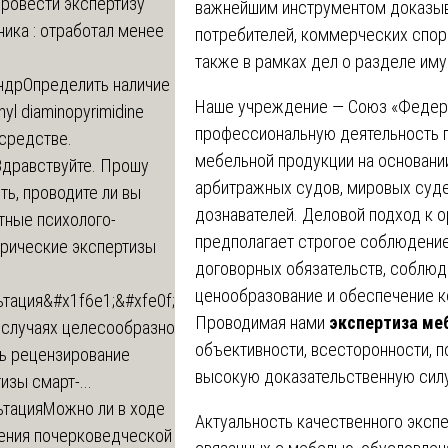
провести экспертизу
важнейшим инструментом доказыв
ика : отработал менее
потребителей, коммерческих спо
также в рамках дел о разделе иму
ндр
Определить наличие
Наше учреждение — Союз «Федера
inyl diaminopyrimidine
профессиональную деятельность 
 средстве.
мебельной продукции на основани
Здравствуйте. Прошу
арбитражных судов, мировых суде
ь, проводите ли вы
дознавателей. Деловой подход к о
тные психолого-
предполагает строгое соблюдение
трические экспертизы
договорных обязательств, соблюд
ценообразование и обеспечение 
ьтация
&#x1f6e1;&#xfe0f;
Проводимая нами
экспертиза ме
 случаях целесообразно
объективности, всесторонности, п
ть рецензирование
высокую доказательственную силу
изы смарт-...
ьтация
Можно ли в ходе
Актуальность качественного эксп
ения почерковедческой