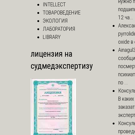
нужно 
INTELLECT
подшипн
ТОВАРОВЕДЕНИЕ
12 ча...
ЭКОЛОГИЯ
Алекса
ЛАБОРАТОРИЯ
pyrrolid
LIBRARY
oxide в
Ainagul
лицензия на
сообщит
судмедэкспертизу
посмер
психиа
по ...
Консул
В каких
заказа
эксперт
Консул
провед