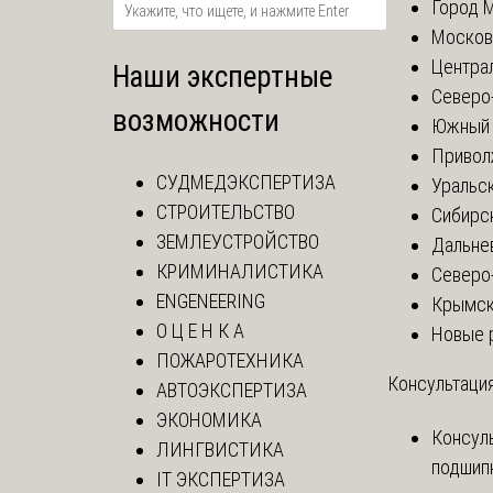
Город 
Москов
Центра
Наши экспертные
Северо
возможности
Южный 
Привол
СУДМЕДЭКСПЕРТИЗА
Уральск
СТРОИТЕЛЬСТВО
Сибирс
ЗЕМЛЕУСТРОЙСТВО
Дальне
КРИМИНАЛИСТИКА
Северо
ENGENEERING
Крымск
О Ц Е Н К А
Новые 
ПОЖАРОТЕХНИКА
Консультация
АВТОЭКСПЕРТИЗА
ЭКОНОМИКА
Консул
ЛИНГВИСТИКА
подшип
IT ЭКСПЕРТИЗА