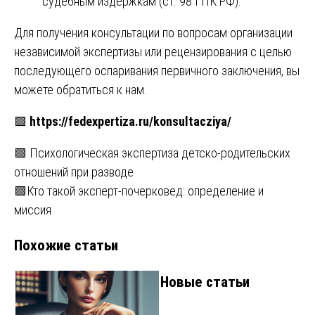
судебным издержкам (ст. 98 ГПК РФ).
Для получения консультации по вопросам организации
независимой экспертизы или рецензирования с целью
последующего оспаривания первичного заключения, вы
можете обратиться к нам.
🟩
https://fedexpertiza.ru/konsultacziya/
Навигация
🟩 Психологическая экспертиза детско-родительских
отношений при разводе
по
🟩Кто такой эксперт-почерковед: определение и
записям
миссия
Похожие статьи
Новые статьи