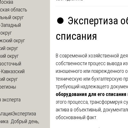
Москва
ская область
льный округ
⏺️ Экспертиза о
-Западный
округ
списания
жский округ
ий округ
В современной хозяйственной дея
кий округ
собственности процесс вывода из
восточный
изношенного или поврежденного о
-Кавказский
техническую или бухгалтерскую п
ий округ
требующий надлежащего докумен
регионы
оборудования для его списания
 эксперта
этого процесса, трансформируя с
актива в объективный, документал
ьтация
Экспертиза
обоснованный факт.
ника. Добрый день,