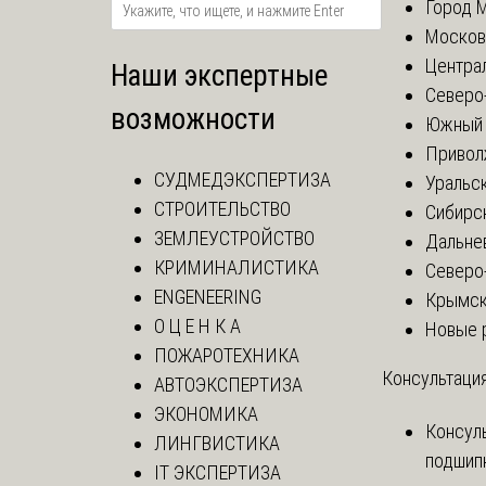
Город 
Москов
Центра
Наши экспертные
Северо
возможности
Южный 
Привол
СУДМЕДЭКСПЕРТИЗА
Уральск
СТРОИТЕЛЬСТВО
Сибирс
ЗЕМЛЕУСТРОЙСТВО
Дальне
КРИМИНАЛИСТИКА
Северо
ENGENEERING
Крымск
О Ц Е Н К А
Новые 
ПОЖАРОТЕХНИКА
Консультация
АВТОЭКСПЕРТИЗА
ЭКОНОМИКА
Консул
ЛИНГВИСТИКА
подшип
IT ЭКСПЕРТИЗА