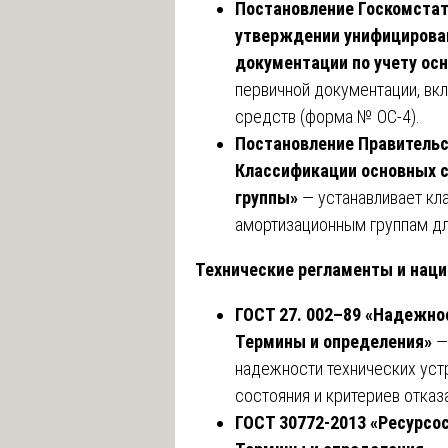
Постановление Госкомстата
утверждении унифицирова
документации по учету ос
первичной документации, вк
средств (форма № ОС-4).
Постановление Правительст
Классификации основных 
группы»
— устанавливает к
амортизационным группам для
Технические регламенты и нац
ГОСТ 27. 002–89 «Надежнос
Термины и определения»
—
надежности технических уст
состояния и критериев отказ
ГОСТ 30772-2013 «Ресурсо