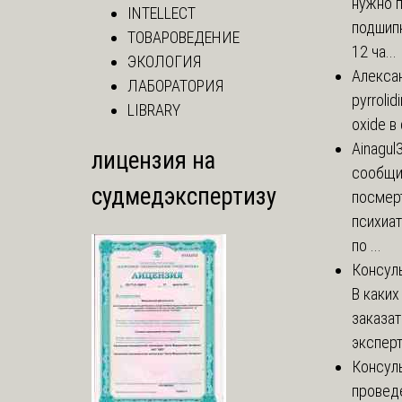
нужно 
INTELLECT
подшипн
ТОВАРОВЕДЕНИЕ
12 ча...
ЭКОЛОГИЯ
Алекса
ЛАБОРАТОРИЯ
pyrrolid
LIBRARY
oxide в
Ainagul
лицензия на
сообщит
судмедэкспертизу
посмер
психиа
по ...
Консул
В каких
заказа
эксперт
Консул
провед