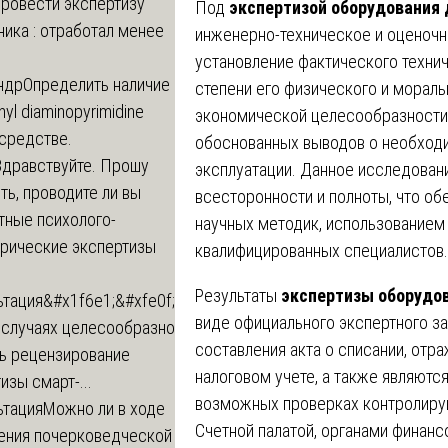
провести экспертизу
Под
экспертизой оборудования 
ика : отработал менее
инженерно-техническое и оценочн
установление фактического техни
ндр
Определить наличие
степени его физического и мораль
inyl diaminopyrimidine
экономической целесообразности
 средстве.
обоснованных выводов о необход
Здравствуйте. Прошу
эксплуатации. Данное исследовани
ь, проводите ли вы
всесторонности и полноты, что о
тные психолого-
научных методик, использованием
трические экспертизы
квалифицированных специалистов.
Результаты
экспертизы оборудов
ьтация
&#x1f6e1;&#xfe0f;
виде официального экспертного з
 случаях целесообразно
составления акта о списании, отр
ть рецензирование
налоговом учете, а также являют
изы смарт-...
возможных проверках контролиру
ьтация
Можно ли в ходе
Счетной палатой, органами финансо
ения почерковедческой