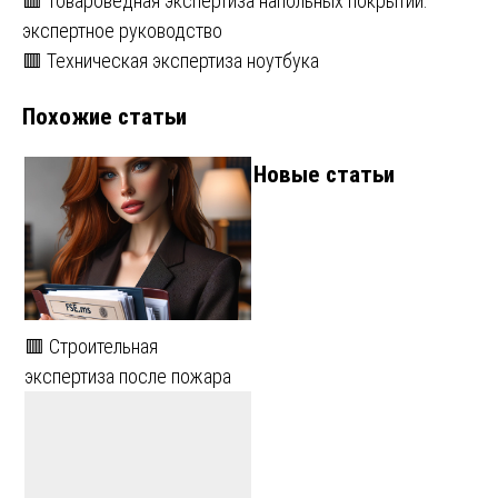
Навигация
🟥 Товароведная экспертиза напольных покрытий:
экспертное руководство
по
🟥 Техническая экспертиза ноутбука
записям
Похожие статьи
Новые статьи
🟥 Строительная
экспертиза после пожара