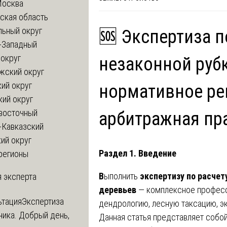
Москва
ская область
льный округ
🆘 Экспертиза п
-Западный
округ
незаконной рубк
жский округ
ий округ
нормативное ре
кий округ
восточный
арбитражная пр
-Кавказский
ий округ
Раздел 1. Введение
регионы
В
ыполнить
экспертизу по расчет
 эксперта
деревьев
— комплексное профес
ьтация
Экспертиза
дендрологию, лесную таксацию, э
ника. Добрый день,
Данная статья представляет собой 