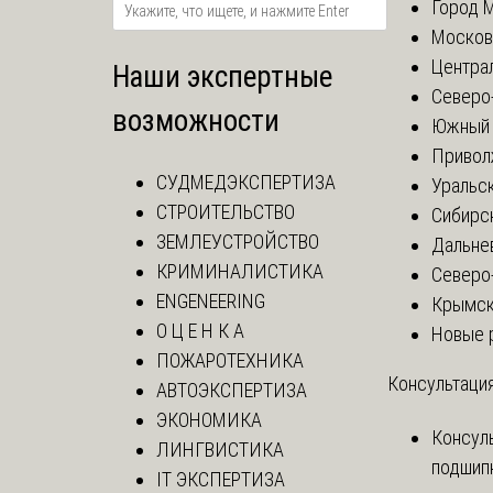
Город 
Москов
Центра
Наши экспертные
Северо
возможности
Южный 
Привол
СУДМЕДЭКСПЕРТИЗА
Уральск
СТРОИТЕЛЬСТВО
Сибирс
ЗЕМЛЕУСТРОЙСТВО
Дальне
КРИМИНАЛИСТИКА
Северо
ENGENEERING
Крымск
О Ц Е Н К А
Новые 
ПОЖАРОТЕХНИКА
Консультация
АВТОЭКСПЕРТИЗА
ЭКОНОМИКА
Консул
ЛИНГВИСТИКА
подшип
IT ЭКСПЕРТИЗА