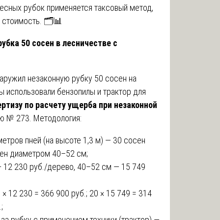
 лесных рубок применяется таксовый метод,
 стоимость. 🗂️📊
рубка 50 сосен в лесничестве с
наружил незаконную рубку 50 сосен на
ы использовали бензопилы и трактор для
ертизу по расчету ущерба при незаконной
ю № 273. Методология:
етров пней (на высоте 1,3 м) — 30 сосен
ен диаметром 40–52 см;
 12 230 руб./дерево, 40–52 см — 15 749
× 12 230 = 366 900 руб.; 20 × 15 749 = 314
;
а рубку с применением техники (трактор) —