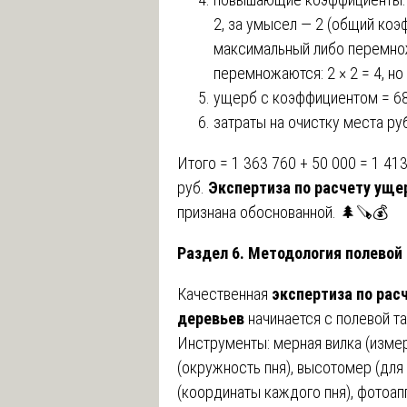
2, за умысел — 2 (общий коэ
максимальный либо перемно
перемножаются: 2 × 2 = 4, но
ущерб с коэффициентом = 681
затраты на очистку места ру
Итого = 1 363 760 + 50 000 = 1 41
руб.
Экспертиза по расчету уще
признана обоснованной. 🌲🪚💰
Раздел 6. Методология полевой
Качественная
экспертиза по рас
деревьев
начинается с полевой т
Инструменты: мерная вилка (измер
(окружность пня), высотомер (для
(координаты каждого пня), фотоапп