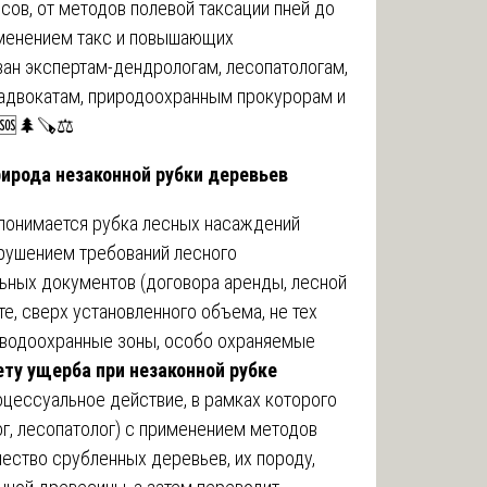
ов, от методов полевой таксации пней до
именением такс и повышающих
ан экспертам-дендрологам, лесопатологам,
 адвокатам, природоохранным прокурорам и
 🆘🌲🪚⚖️
рирода незаконной рубки деревьев
понимается рубка лесных насаждений
нарушением требований лесного
льных документов (договора аренды, лесной
те, сверх установленного объема, не тех
(водоохранные зоны, особо охраняемые
ету ущерба при незаконной рубке
цессуальное действие, в рамках которого
г, лесопатолог) с применением методов
ество срубленных деревьев, их породу,