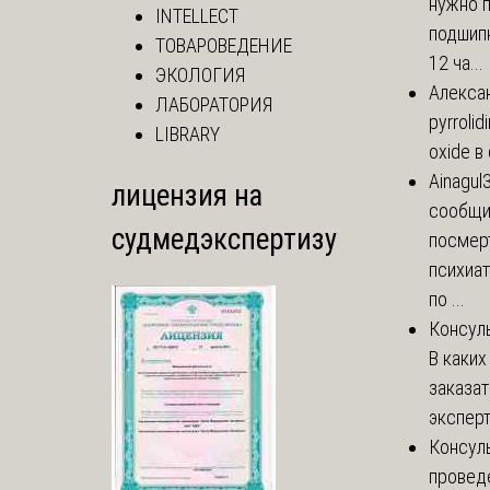
нужно 
INTELLECT
подшипн
ТОВАРОВЕДЕНИЕ
12 ча...
ЭКОЛОГИЯ
Алекса
ЛАБОРАТОРИЯ
pyrrolid
LIBRARY
oxide в
Ainagul
лицензия на
сообщит
судмедэкспертизу
посмер
психиа
по ...
Консул
В каких
заказа
эксперт
Консул
провед