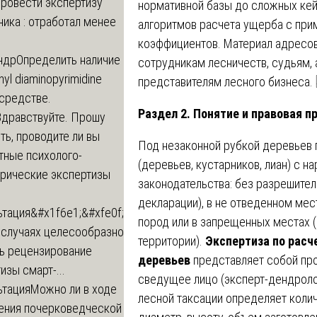
провести экспертизу
нормативной базы до сложных кейс
ика : отработал менее
алгоритмов расчета ущерба с пр
коэффициентов. Материал адресов
ндр
Определить наличие
сотрудникам лесничеств, судьям,
inyl diaminopyrimidine
представителям лесного бизнеса.
 средстве.
Раздел 2. Понятие и правовая п
Здравствуйте. Прошу
ь, проводите ли вы
Под незаконной рубкой деревьев 
тные психолого-
(деревьев, кустарников, лиан) с 
трические экспертизы
законодательства: без разрешите
декларации), в не отведенном мес
ьтация
&#x1f6e1;&#xfe0f;
пород или в запрещенных местах 
 случаях целесообразно
территории).
Экспертиза по расч
ть рецензирование
деревьев
представляет собой про
изы смарт-...
сведущее лицо (эксперт-дендроло
ьтация
Можно ли в ходе
лесной таксации определяет колич
ения почерковедческой