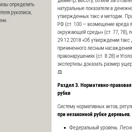
диаметр, высоту, объем заготовле
тизы определить
натуральные показатели в денежн
теля рукописи,
утвержденных такс и методик. Пр
нн...
РФ (ст. 100 — возмещение вреда 
окружающей среды» (ст. 77, 78), 
29.12.2018 «Об утверждении такс
причиненного лесным насаждениям
правонарушениях (ст. 8.28) и Угол
экспертизы доказать размер ущер
⚖️
Раздел 3. Нормативно-правовая
рубки
Систему нормативных актов, рег
при незаконной рубке деревьев
,
Федеральный уровень: Лесной