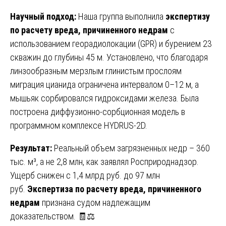
Научный подход:
Наша группа выполнила
экспертизу
по расчету вреда, причиненного недрам
с
использованием георадиолокации (GPR) и бурением 23
скважин до глубины 45 м. Установлено, что благодаря
линзообразным мерзлым глинистым прослоям
миграция цианида ограничена интервалом 0–12 м, а
мышьяк сорбировался гидроксидами железа. Была
построена диффузионно-сорбционная модель в
программном комплексе HYDRUS-2D.
Результат:
Реальный объем загрязненных недр – 360
тыс. м³, а не 2,8 млн, как заявлял Росприроднадзор.
Ущерб снижен с 1,4 млрд руб. до 97 млн
руб.
Экспертиза по расчету вреда, причиненного
недрам
признана судом надлежащим
доказательством. 🧾⚖️