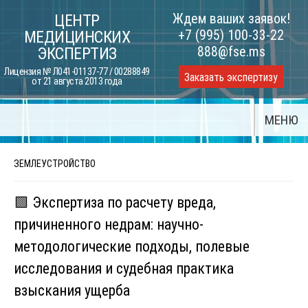
Skip
Ждем ваших заявок!
ЦЕНТР
to
+7 (995) 100-33-22
МЕДИЦИНСКИХ
content
888@fse.ms
ЭКСПЕРТИЗ
Лицензия № Л041-01137-77 / 00288849
Заказать экспертизу
от 21 августа 2013 года
МЕНЮ
ЗЕМЛЕУСТРОЙСТВО
🟩 Экспертиза по расчету вреда,
причиненного недрам: научно-
методологические подходы, полевые
исследования и судебная практика
взыскания ущерба