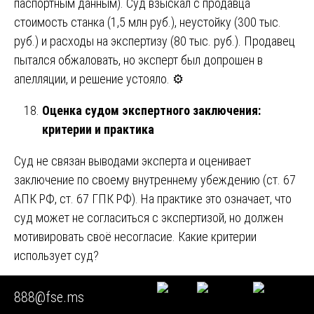
паспортным данным). Суд взыскал с продавца
стоимость станка (1,5 млн руб.), неустойку (300 тыс.
руб.) и расходы на экспертизу (80 тыс. руб.). Продавец
пытался обжаловать, но эксперт был допрошен в
апелляции, и решение устояло. ⚙️
Оценка судом экспертного заключения:
критерии и практика
Суд не связан выводами эксперта и оценивает
заключение по своему внутреннему убеждению (ст. 67
АПК РФ, ст. 67 ГПК РФ). На практике это означает, что
суд может не согласиться с экспертизой, но должен
мотивировать своё несогласие. Какие критерии
использует суд?
Полнота и всесторонность
— исследованы ли
888@fse.ms
все необходимые узлы, учтены ли все