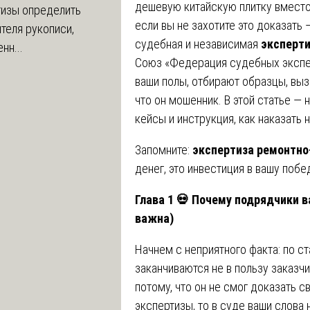
дешевую китайскую плитку вместо 
тизы определить
если вы не захотите это доказать 
теля рукописи,
судебная и независимая
эксперти
нн...
Союз «Федерация судебных экспер
ваши полы, отбирают образцы, вы
что он мошенник. В этой статье — 
кейсы и инструкция, как наказать
Запомните:
экспертиза ремонтно
денег, это инвестиция в вашу побе
Глава 1
💀
Почему подрядчики ва
важна)
Начнем с неприятного факта: по с
заканчиваются не в пользу заказчик
потому, что он не смог доказать с
экспертизы, то в суде ваши слова н