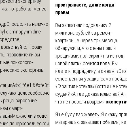
провести экспертизу
проигрываете, даже когда
ика : отработал менее
правы
ндр
Определить наличие
Вы заплатили подрядчику 2
inyl diaminopyrimidine
миллиона рублей за ремонт
 средстве.
квартиры. А через три месяца
Здравствуйте. Прошу
обнаружили, что стены пошли
ь, проводите ли вы
трещинами, пол скрипит, а из-под
тные психолого-
новой плитки сочится вода. Вы
трические экспертизы
идете к подрядчику, а он вам: «Это
естественная усадка, само пройде
ьтация
&#x1f6e1;&#xfe0f;
«Гарантия истекла» (хотя и не исте
 случаях целесообразно
судьи? «А где доказательства? А 
ть рецензирование
что не провели вовремя
эксперти
изы смарт-...
Я не буду вас жалеть. Я скажу пря
ьтация
Можно ли в ходе
материалах, завышают объемы, не
ения почерковедческой