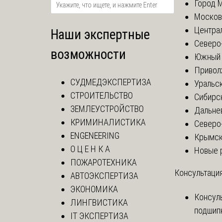
Город 
Москов
Центра
Наши экспертные
Северо
возможности
Южный 
Привол
СУДМЕДЭКСПЕРТИЗА
Уральск
СТРОИТЕЛЬСТВО
Сибирс
ЗЕМЛЕУСТРОЙСТВО
Дальне
КРИМИНАЛИСТИКА
Северо
ENGENEERING
Крымск
О Ц Е Н К А
Новые 
ПОЖАРОТЕХНИКА
Консультация
АВТОЭКСПЕРТИЗА
ЭКОНОМИКА
Консул
ЛИНГВИСТИКА
подшип
IT ЭКСПЕРТИЗА