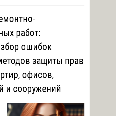
ремонтно-
ных работ:
азбор ошибок
методов защиты прав
ртир, офисов,
й и сооружений