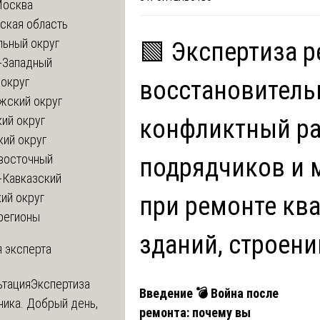
Москва
ская область
льный округ
🟩 Экспертиза 
-Западный
округ
восстановитель
жский округ
ий округ
конфликтный р
кий округ
восточный
подрядчиков и 
-Кавказский
ий округ
при ремонте ква
регионы
зданий, строени
 эксперта
ьтация
Экспертиза
Введение
💣
Война после
ника. Добрый день,
ремонта: почему вы