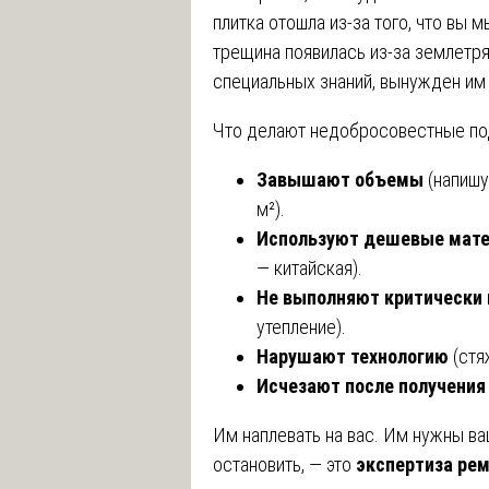
плитка отошла из-за того, что вы м
трещина появилась из-за землетряс
специальных знаний, вынужден им в
Что делают недобросовестные подр
Завышают объемы
(напишут
м²).
Используют дешевые мат
— китайская).
Не выполняют критически
утепление).
Нарушают технологию
(стя
Исчезают после получения
Им наплевать на вас. Им нужны ва
остановить, — это
экспертиза ре