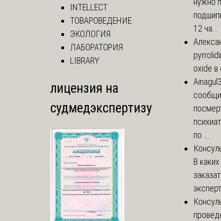
нужно 
INTELLECT
подшипн
ТОВАРОВЕДЕНИЕ
12 ча...
ЭКОЛОГИЯ
Алекса
ЛАБОРАТОРИЯ
pyrrolid
LIBRARY
oxide в
Ainagul
лицензия на
сообщит
судмедэкспертизу
посмер
психиа
по ...
Консул
В каких
заказа
эксперт
Консул
провед