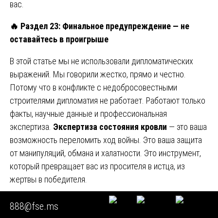
вас.
🔥
Раздел 23: Финальное предупреждение — не
оставайтесь в проигрыше
В этой статье мы не использовали дипломатических
выражений. Мы говорили жестко, прямо и честно.
Потому что в конфликте с недобросовестными
строителями дипломатия не работает. Работают только
факты, научные данные и профессиональная
экспертиза.
Экспертиза состояния кровли
— это ваша
возможность переломить ход войны. Это ваша защита
от манипуляций, обмана и халатности. Это инструмент,
который превращает вас из просителя в истца, из
жертвы в победителя.
Выбор за вами: продолжать платить за чужой брак или
888@fse.ms
взять дело в свои руки и нанести сокрушительный удар.