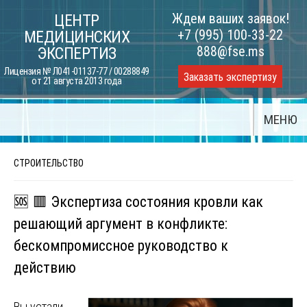
Skip
Ждем ваших заявок!
ЦЕНТР
to
+7 (995) 100-33-22
МЕДИЦИНСКИХ
content
888@fse.ms
ЭКСПЕРТИЗ
Лицензия № Л041-01137-77 / 00288849
Заказать экспертизу
от 21 августа 2013 года
МЕНЮ
СТРОИТЕЛЬСТВО
🆘 🟥 Экспертиза состояния кровли как
решающий аргумент в конфликте:
бескомпромиссное руководство к
действию
Вы устали