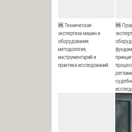
🆘 Техническая
🆘 Пра
экспертиза машин и
экспер
оборудования:
оборуд
методология,
фундам
инструментарий и
принци
практика исследований
процес
регламе
судебн
исслед