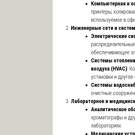
Компьютерная и о
принтеры, копирова
используемое в офи
Инженерные сети и систе
Электрические с
распределительные
обеспечивающее эл
Системы отоплени
воздуха (HVAC)
: К
установки и другое
Системы водоснаб
очистные сооружен
Лабораторное и медицинск
Аналитическое об
хроматографы и дру
лабораториях.
Медицинские устр