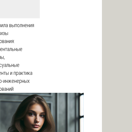
вила выполнения
тизы
ования:
ентальные
пы,
суальные
нты и практика
о-инженерных
ований