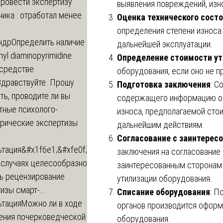
провести экспертизу
выявления повреждений, изн
ика : отработал менее
Оценка технического сост
определения степени износа
ндр
Определить наличие
дальнейшей эксплуатации.
inyl diaminopyrimidine
Определение стоимости ут
 средстве.
оборудования, если оно не п
Здравствуйте. Прошу
Подготовка заключения
: С
ь, проводите ли вы
содержащего информацию о 
тные психолого-
износа, предполагаемой сто
трические экспертизы
дальнейшим действиям.
Согласование с заинтерес
ьтация
&#x1f6e1;&#xfe0f;
заключения на согласование 
 случаях целесообразно
заинтересованным сторонам 
ть рецензирование
утилизации оборудования.
изы смарт-...
Списание оборудования
: П
ьтация
Можно ли в ходе
органов производится оформ
ения почерковедческой
оборудования.