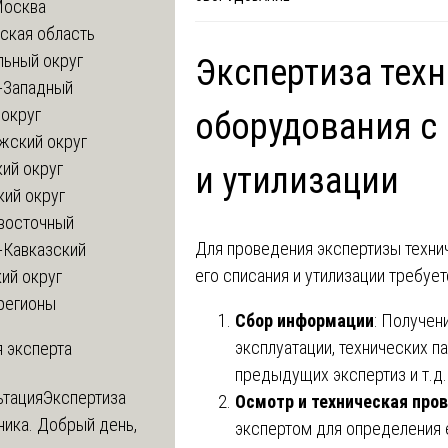
Москва
ская область
льный округ
Экспертиза тех
-Западный
округ
оборудования с
жский округ
ий округ
и утилизации
кий округ
восточный
Для проведения экспертизы техни
-Кавказский
его списания и утилизации требуе
ий округ
регионы
Сбор информации
: Получен
эксплуатации, технических п
 эксперта
предыдущих экспертиз и т.д.
ьтация
Экспертиза
Осмотр и техническая про
ника. Добрый день,
экспертом для определения е