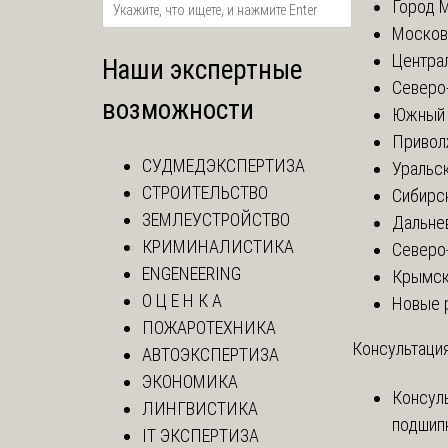
Город 
Москов
Центра
Наши экспертные
Северо
возможности
Южный 
Привол
СУДМЕДЭКСПЕРТИЗА
Уральск
СТРОИТЕЛЬСТВО
Сибирс
ЗЕМЛЕУСТРОЙСТВО
Дальне
КРИМИНАЛИСТИКА
Северо
ENGENEERING
Крымск
О Ц Е Н К А
Новые 
ПОЖАРОТЕХНИКА
Консультация
АВТОЭКСПЕРТИЗА
ЭКОНОМИКА
Консул
ЛИНГВИСТИКА
подшип
IT ЭКСПЕРТИЗА