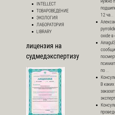
нужно 
INTELLECT
подшипн
ТОВАРОВЕДЕНИЕ
12 ча...
ЭКОЛОГИЯ
Алекса
ЛАБОРАТОРИЯ
pyrrolid
LIBRARY
oxide в
Ainagul
лицензия на
сообщит
судмедэкспертизу
посмер
психиа
по ...
Консул
В каких
заказа
эксперт
Консул
провед