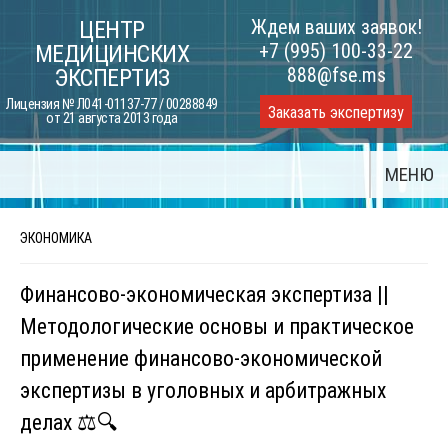
Skip
Ждем ваших заявок!
ЦЕНТР
to
+7 (995) 100-33-22
МЕДИЦИНСКИХ
content
888@fse.ms
ЭКСПЕРТИЗ
Лицензия № Л041-01137-77 / 00288849
Заказать экспертизу
от 21 августа 2013 года
МЕНЮ
ЭКОНОМИКА
Финансово-экономическая экспертиза ||
Методологические основы и практическое
применение финансово-экономической
экспертизы в уголовных и арбитражных
делах ⚖️🔍