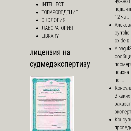
нужно 
INTELLECT
подшипн
ТОВАРОВЕДЕНИЕ
12 ча...
ЭКОЛОГИЯ
Алекса
ЛАБОРАТОРИЯ
pyrrolid
LIBRARY
oxide в
Ainagul
лицензия на
сообщит
судмедэкспертизу
посмер
психиа
по ...
Консул
В каких
заказа
эксперт
Консул
провед