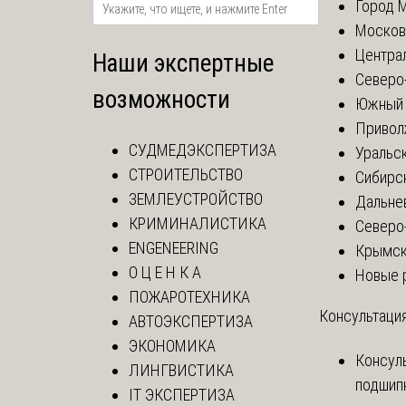
Город 
Москов
Центра
Наши экспертные
Северо
возможности
Южный 
Привол
СУДМЕДЭКСПЕРТИЗА
Уральск
СТРОИТЕЛЬСТВО
Сибирс
ЗЕМЛЕУСТРОЙСТВО
Дальне
КРИМИНАЛИСТИКА
Северо
ENGENEERING
Крымск
О Ц Е Н К А
Новые 
ПОЖАРОТЕХНИКА
Консультация
АВТОЭКСПЕРТИЗА
ЭКОНОМИКА
Консул
ЛИНГВИСТИКА
подшип
IT ЭКСПЕРТИЗА