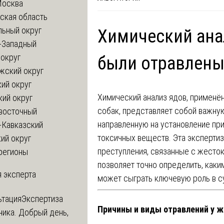
Москва
ская область
льный округ
Химический ана
-Западный
округ
были отравлены 
жский округ
ий округ
Химический анализ ядов, применён
кий округ
собак, представляет собой важну
восточный
направленную на установление пр
-Кавказский
токсичных веществ. Эта экспертиз
ий округ
преступления, связанные с жесто
регионы
позволяет точно определить, как
 эксперта
может сыграть ключевую роль в су
ьтация
Экспертиза
Причины и виды отравлений у ж
ника. Добрый день,