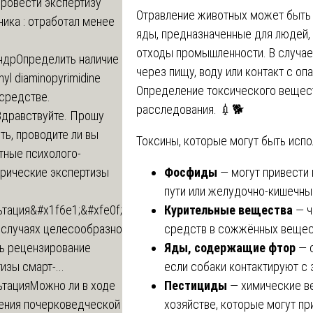
провести экспертизу
Отравление животных может быть 
ика : отработал менее
яды, предназначенные для людей,
отходы промышленности. В случае
ндр
Определить наличие
через пищу, воду или контакт с 
inyl diaminopyrimidine
Определение токсического вещес
 средстве.
расследования. 💉🐕
Здравствуйте. Прошу
ь, проводите ли вы
Токсины, которые могут быть испо
тные психолого-
Фосфиды
— могут привести 
трические экспертизы
пути или желудочно-кишечный
Курительные вещества
— ч
ьтация
&#x1f6e1;&#xfe0f;
средств в сожжённых вещес
 случаях целесообразно
Яды, содержащие фтор
— с
ть рецензирование
если собаки контактируют с 
изы смарт-...
Пестициды
— химические в
ьтация
Можно ли в ходе
хозяйстве, которые могут пр
ения почерковедческой