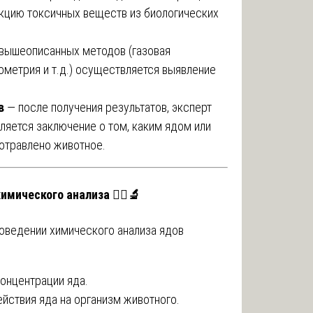
акцию токсичных веществ из биологических
вышеописанных методов (газовая
ометрия и т.д.) осуществляется выявление
в
— после получения результатов, эксперт
ляется заключение о том, каким ядом или
отравлено животное.
мического анализа 🧑‍⚖️🔬
роведении химического анализа ядов
онцентрации яда.
йствия яда на организм животного.