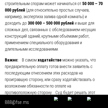
строительным спорам может начинаться от
50 000 – 70
000 рублей
(для относительно простых случаев,
например, экспертиза залива одной комнаты) и
доходить до
300 000 – 500 000 рублей
и выше для
сложных дел, связанных с обследованием несущих
конструкций зданий, крупными объёмами работ,
применением специального оборудования и
длительными исследованиями.
Важно:
В самом
ходатайстве
можно указать, что
предварительную оплату готов внести заявитель с
последующим отнесением этих расходов на
проигравшую сторону, или сразу ходатайствовать о
возложении обязанности по оплате на
противоположную сторону. Суд будет решать этот
вопрос исходя из обстоятельств дела и материального
888@fse.ms
положения сторон.