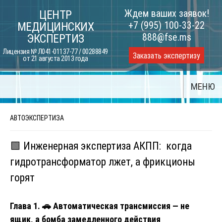
Skip
Ждем ваших заявок!
ЦЕНТР
to
+7 (995) 100-33-22
МЕДИЦИНСКИХ
content
888@fse.ms
ЭКСПЕРТИЗ
Лицензия № Л041-01137-77 / 00288849
Заказать экспертизу
от 21 августа 2013 года
МЕНЮ
АВТОЭКСПЕРТИЗА
🟩 Инженерная экспертиза АКПП: когда
гидротрансформатор лжет, а фрикционы
горят
Глава 1.
🚗
Автоматическая трансмиссия — не
ящик, а бомба замедленного действия