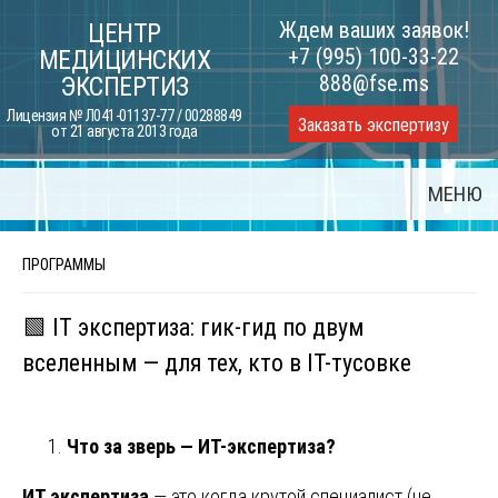
Skip
Ждем ваших заявок!
ЦЕНТР
to
+7 (995) 100-33-22
МЕДИЦИНСКИХ
content
888@fse.ms
ЭКСПЕРТИЗ
Лицензия № Л041-01137-77 / 00288849
Заказать экспертизу
от 21 августа 2013 года
МЕНЮ
ПРОГРАММЫ
🟩 IT экспертиза: гик-гид по двум
вселенным — для тех, кто в IT-тусовке
Что за зверь — ИТ-экспертиза?
ИТ экспертиза
— это когда крутой специалист (не