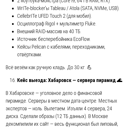
2 ноутбука-монстра (Core i9, 64 ГБ RAM, RTX).
WrITe-blocker’ы Tableau / Atola (SATA, NVMe, USB).
CellebrITe UFED Touch 2 (для мобил).
Осциллограф Rigol + мультиметр Fluke.
Внешний RAID-массив на 40 ТБ.
Источник бесперебойника EcoFlow.
Кейсы Pelican с кабелями, переходниками,
отвёртками.
Всё везём как ручную кладь. До 30 кг. 💪
Кейс выезда: Хабаровск — сервера пирамид
🌊
В Хабаровске — уголовное дело о финансовой
пирамиде. Серверы в местном дата-центре. Местных
экспертов — ноль. Вылетаем. Изъяли 4 сервера, 24
диска. Сделали образы (12 ТБ данных). В Москве
декомпилили их сайт — весь функционал был липовый,