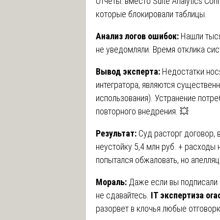
Отчеты: вместо Suite Analytics Co
которые блокировали таблицы.
Анализ логов ошибок:
Нашли тыся
не уведомляли. Время отклика сис
Вывод эксперта:
Недостатки нося
интегратора, являются существен
использования). Устранение потр
повторного внедрения. 💥
Результат:
Суд расторг договор, 
неустойку 5,4 млн руб. + расходы н
попытался обжаловать, но апелляц
Мораль:
Даже если вы подписали 
не сдавайтесь.
IT экспертиза ora
разорвет в клочья любые отговорк