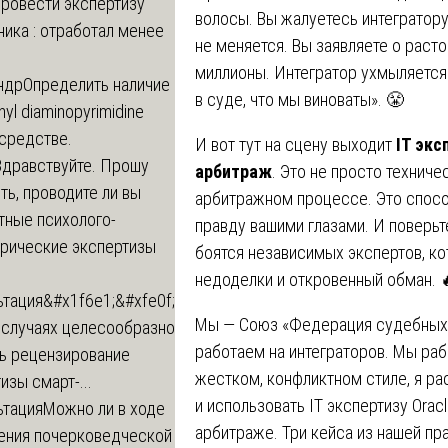
провести экспертизу
волосы. Вы жалуетесь интегратору
ика : отработал менее
не меняется. Вы заявляете о раст
миллионы. Интегратор ухмыляется
ндр
Определить наличие
в суде, что мы виноваты». 😤
inyl diaminopyrimidine
 средстве.
И вот тут на сцену выходит
IT экс
Здравствуйте. Прошу
арбитраж
. Это не просто техниче
ь, проводите ли вы
арбитражном процессе. Это способ
тные психолого-
правду вашими глазами. И поверьт
трические экспертизы
боятся независимых экспертов, ко
недоделки и откровенный обман. 
ьтация
&#x1f6e1;&#xfe0f;
Мы — Союз «Федерация судебных 
 случаях целесообразно
работаем на интеграторов. Мы рабо
ть рецензирование
жестком, конфликтном стиле, я ра
изы смарт-...
и использовать IT экспертизу Orac
ьтация
Можно ли в ходе
арбитраже. Три кейса из нашей пра
ения почерковедческой