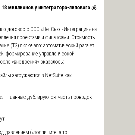
и 18 миллионов у интегратора-липового
💰
ло договор с ООО «НетСьют-Интеграция» на
равления проектами и финансами. Стоимость
ание (ТЗ) включало: автоматический расчет
ией, формирование управленческой
осле «внедрения» оказалось:
айлы загружаются в NetSuite как
аз — данные дублируются, часть проводок
ут.
од давлением («подпишите, а то