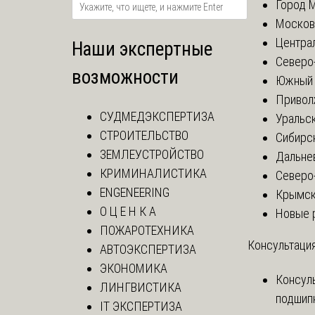
Город 
Москов
Центра
Наши экспертные
Северо
возможности
Южный 
Привол
СУДМЕДЭКСПЕРТИЗА
Уральск
СТРОИТЕЛЬСТВО
Сибирс
ЗЕМЛЕУСТРОЙСТВО
Дальне
КРИМИНАЛИСТИКА
Северо
ENGENEERING
Крымск
О Ц Е Н К А
Новые 
ПОЖАРОТЕХНИКА
Консультация
АВТОЭКСПЕРТИЗА
ЭКОНОМИКА
Консул
ЛИНГВИСТИКА
подшип
IT ЭКСПЕРТИЗА