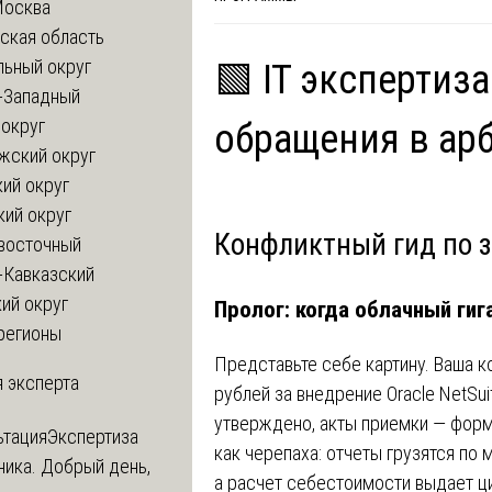
Москва
ская область
льный округ
🟩 IT экспертиза
-Западный
округ
обращения в ар
жский округ
ий округ
кий округ
Конфликтный гид по з
восточный
-Кавказский
ий округ
Пролог: когда облачный ги
регионы
Представьте себе картину. Ваша к
 эксперта
рублей за внедрение Oracle NetSui
утверждено, акты приемки — форм
ьтация
Экспертиза
как черепаха: отчеты грузятся по 
ника. Добрый день,
а расчет себестоимости выдает ц