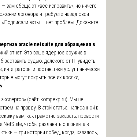
 — вам обещают «всё исправить», но ничего
оржении договора и требуете назад свои
: «Подписали акты — нет проблем. Докажите
пертиза oracle netsuite для обращения в
ский отчет. Это ваше ядерное оружие в
 заставить судью, далекого от IT, увидеть
е, интеграторы и поставщики услуг панически
торые могут вскрыть все их косяки,
🔥
экспертов» (сайт:
kompexp.ru
). Мы не
таем на правду. В этой статье, написанной в
сскажу вам, как грамотно заказать, провести
le NetSuite, чтобы раздавить оппонента в
ктики — три истории побед, когда, казалось,