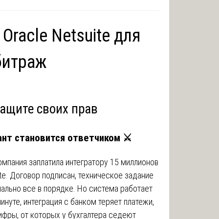
 Oracle Netsuite для
битраж
ащите своих прав
гант становится ответчиком
⚔️
омпания заплатила интегратору 15 миллионов
te. Договор подписан, техническое задание
ально все в порядке. Но система работает
минуте, интеграция с банком теряет платежи,
ифры, от которых у бухгалтера седеют