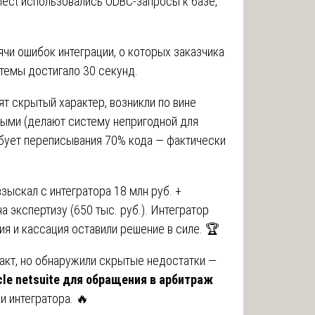
nnect использовались ODBC-запросы к базе,
чи ошибок интеграции, о которых заказчика
темы достигало 30 секунд.
т скрытый характер, возникли по вине
ными (делают систему непригодной для
ебует переписывания 70% кода — фактически
взыскал с интегратора 18 млн руб. +
а экспертизу (650 тыс. руб.). Интегратор
ия и кассация оставили решение в силе. 🏆
акт, но обнаружили скрытые недостатки —
cle netsuite для обращения в арбитраж
и интегратора. 🔥