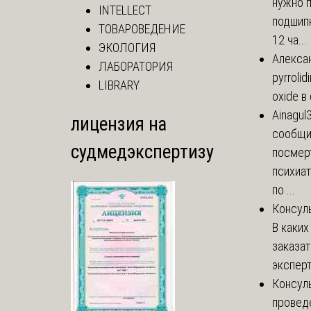
нужно 
INTELLECT
подшипн
ТОВАРОВЕДЕНИЕ
12 ча...
ЭКОЛОГИЯ
Алекса
ЛАБОРАТОРИЯ
pyrrolid
LIBRARY
oxide в
Ainagul
лицензия на
сообщит
судмедэкспертизу
посмер
психиа
по ...
Консул
В каких
заказа
эксперт
Консул
провед