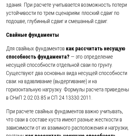
здания. При расчете учитывается возможность потери
устойчивости по трем сценариям: плоский сдвиг по
подошве, глубинный сдвиг и смешанный сдвиг.
Свайные фундаменты
Для свайных фундаментов
как рассчитать несущую
способность фундамента?
— это определение
несущей способности отдельной сваи по грунту.
Существуют два основных вида несущей способности
сваи: на вдавливание (выдергивание) и на
горизонтальную нагрузку. Формулы расчета приведены
в СНиП 2.02.03.85 и СП 24.13330.2011.
При расчете свайных фундаментов важно учитывать,
что сваи в составе куста имеют разные жесткости в
зависимости от их взаимного расположения и нагрузки,
поэтому
как рассчитать несущую способность