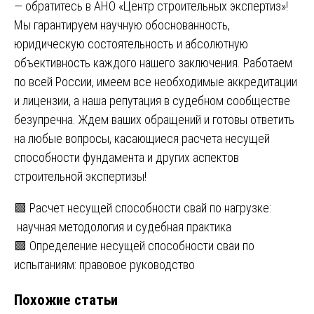
— обратитесь в АНО «Центр строительных экспертиз»!
Мы гарантируем научную обоснованность,
юридическую состоятельность и абсолютную
объективность каждого нашего заключения. Работаем
по всей России, имеем все необходимые аккредитации
и лицензии, а наша репутация в судебном сообществе
безупречна. Ждем ваших обращений и готовы ответить
на любые вопросы, касающиеся расчета несущей
способности фундамента и других аспектов
строительной экспертизы!
Навигация
🟩 Расчет несущей способности свай по нагрузке:
научная методология и судебная практика
по
🟩 Определение несущей способности сваи по
записям
испытаниям: правовое руководство
Похожие статьи