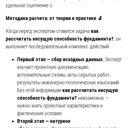
удельное сцепление c.
Методика расчета: от теории к практике
🔬
Когда перед экспертом ставится задача
как
рассчитать несущую способность фундамента?
, он
выполняет последовательный комплекс действий:
Первый этап — сбор исходных данных.
Эксперт
изучает проектную документацию,
исполнительные схемы, акты скрытых работ,
результаты инженерно-геологических изысканий.
Без этой информации
как рассчитать несущую
способность фундамента?
невозможно —
нужно знать проектные характеристики и
фактические условия.
Второй этап — натурное