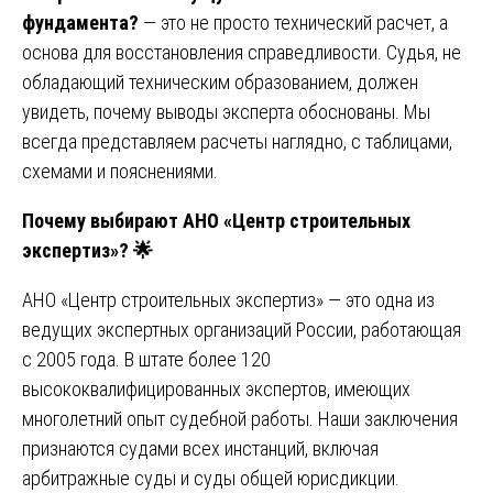
фундамента?
— это не просто технический расчет, а
основа для восстановления справедливости. Судья, не
обладающий техническим образованием, должен
увидеть, почему выводы эксперта обоснованы. Мы
всегда представляем расчеты наглядно, с таблицами,
схемами и пояснениями.
Почему выбирают АНО «Центр строительных
экспертиз»?
🌟
АНО «Центр строительных экспертиз» — это одна из
ведущих экспертных организаций России, работающая
с 2005 года. В штате более 120
высококвалифицированных экспертов, имеющих
многолетний опыт судебной работы. Наши заключения
признаются судами всех инстанций, включая
арбитражные суды и суды общей юрисдикции.