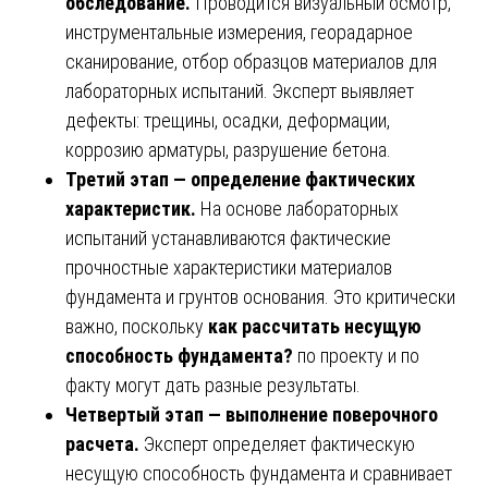
обследование.
Проводится визуальный осмотр,
инструментальные измерения, георадарное
сканирование, отбор образцов материалов для
лабораторных испытаний. Эксперт выявляет
дефекты: трещины, осадки, деформации,
коррозию арматуры, разрушение бетона.
Третий этап — определение фактических
характеристик.
На основе лабораторных
испытаний устанавливаются фактические
прочностные характеристики материалов
фундамента и грунтов основания. Это критически
важно, поскольку
как рассчитать несущую
способность фундамента?
по проекту и по
факту могут дать разные результаты.
Четвертый этап — выполнение поверочного
расчета.
Эксперт определяет фактическую
несущую способность фундамента и сравнивает