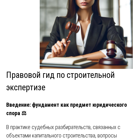
Правовой гид по строительной
экспертизе
Введение: фундамент как предмет юридического
спора
⚖️
В практике судебных разбирательств, связанных с
объектами капитального строительства, вопросы