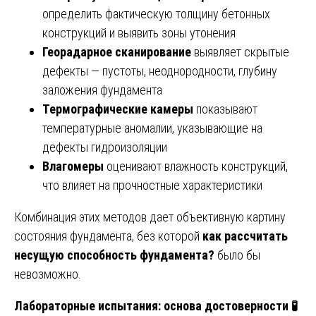
определить фактическую толщину бетонных
конструкций и выявить зоны утонения
Георадарное сканирование
выявляет скрытые
дефекты — пустоты, неоднородности, глубину
заложения фундамента
Термографические камеры
показывают
температурные аномалии, указывающие на
дефекты гидроизоляции
Влагомеры
оценивают влажность конструкций,
что влияет на прочностные характеристики
Комбинация этих методов дает объективную картину
состояния фундамента, без которой
как рассчитать
несущую способность фундамента?
было бы
невозможно.
Лабораторные испытания: основа достоверности
🧪