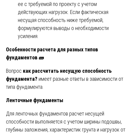
ее с требуемой по проекту с учетом
действующих нагрузок. Если фактическая
несущая способность ниже требуемой,
формулируются выводы о необходимости
усиления.
Особенности расчета для разных типов
фундаментов
🧱
Вопрос
как рассчитать несущую способность
фундамента?
имеет разные ответы в зависимости от
типа фундамента.
Ленточные фундаменты
Для ленточных фундаментов расчет несущей
способности выполняется с учетом ширины подошвы,
глубины заложения, характеристик грунта и нагрузок от