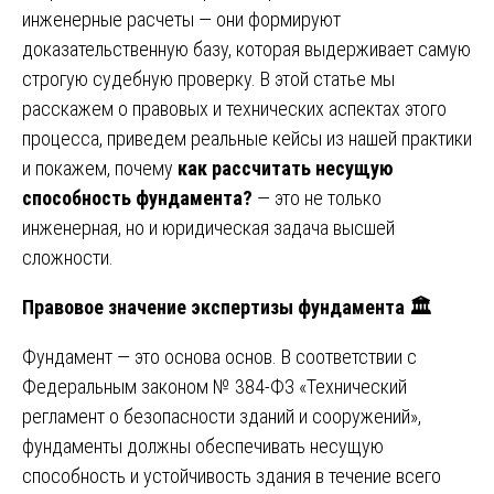
инженерные расчеты — они формируют
доказательственную базу, которая выдерживает самую
строгую судебную проверку. В этой статье мы
расскажем о правовых и технических аспектах этого
процесса, приведем реальные кейсы из нашей практики
и покажем, почему
как рассчитать несущую
способность фундамента?
— это не только
инженерная, но и юридическая задача высшей
сложности.
Правовое значение экспертизы фундамента
🏛️
Фундамент — это основа основ. В соответствии с
Федеральным законом № 384-ФЗ «Технический
регламент о безопасности зданий и сооружений»,
фундаменты должны обеспечивать несущую
способность и устойчивость здания в течение всего