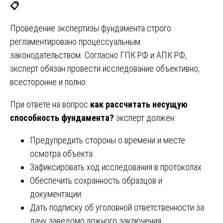
📋
Проведение экспертизы фундамента строго
регламентировано процессуальным
законодательством. Согласно ГПК РФ и АПК РФ,
эксперт обязан провести исследование объективно,
всесторонне и полно.
При ответе на вопрос
как рассчитать несущую
способность фундамента?
эксперт должен:
Предупредить стороны о времени и месте
осмотра объекта
Зафиксировать ход исследования в протоколах
Обеспечить сохранность образцов и
документации
Дать подписку об уголовной ответственности за
дачу заведомо ложного заключения