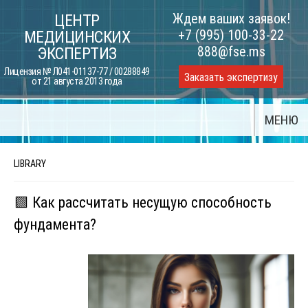
Skip
Ждем ваших заявок!
ЦЕНТР
to
+7 (995) 100-33-22
МЕДИЦИНСКИХ
content
888@fse.ms
ЭКСПЕРТИЗ
Лицензия № Л041-01137-77 / 00288849
Заказать экспертизу
от 21 августа 2013 года
МЕНЮ
LIBRARY
🟩 Как рассчитать несущую способность
фундамента?