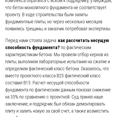
комплекса обратился с иском к подрядчику, утверждая,
что бетон монолитного фундамента не соответствует
проекту. В ходе строительства были залиты
фундаментные плиты, но через несколько месяцев
появились трещины, и заказчик потребовал экспертизы.
Перед нами стояла задача:
как рассчитать несущую
способность фундамента?
по фактическим
характеристикам бетона. Мы провели отбор кернов из
плиты, выполнили лабораторные испытания на сжатие и
определили фактический класс бетона. Оказалось, что
вместо проектного класса В25 фактический класс
составил В15. Расчет несущей способности
фундамента по фактическим данным показал снижение
на 35% по сравнению с проектной. Суд принял наше
заключение, и подрядчик был обязан демонтировать
плиту и залить новую за свой счет, а также возместить