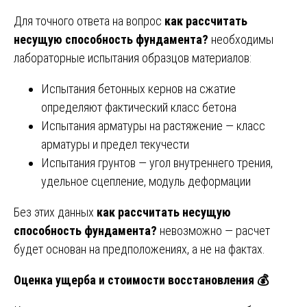
Для точного ответа на вопрос
как рассчитать
несущую способность фундамента?
необходимы
лабораторные испытания образцов материалов:
Испытания бетонных кернов на сжатие
определяют фактический класс бетона
Испытания арматуры на растяжение — класс
арматуры и предел текучести
Испытания грунтов — угол внутреннего трения,
удельное сцепление, модуль деформации
Без этих данных
как рассчитать несущую
способность фундамента?
невозможно — расчет
будет основан на предположениях, а не на фактах.
Оценка ущерба и стоимости восстановления
💰