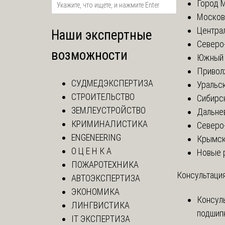
Город 
Москов
Центра
Наши экспертные
Северо
возможности
Южный 
Привол
СУДМЕДЭКСПЕРТИЗА
Уральск
СТРОИТЕЛЬСТВО
Сибирс
ЗЕМЛЕУСТРОЙСТВО
Дальне
КРИМИНАЛИСТИКА
Северо
ENGENEERING
Крымск
О Ц Е Н К А
Новые 
ПОЖАРОТЕХНИКА
Консультация
АВТОЭКСПЕРТИЗА
ЭКОНОМИКА
Консул
ЛИНГВИСТИКА
подшип
IT ЭКСПЕРТИЗА