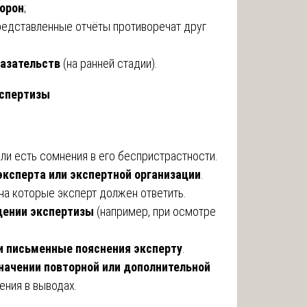
торон
;
представленные отчёты противоречат друг
казательств
(на ранней стадии).
кспертизы
сли есть сомнения в его беспристрастности.
ксперта или экспертной организации
.
 на которые эксперт должен ответить.
дении экспертизы
(например, при осмотре
 письменные пояснения эксперту
.
значении повторной или дополнительной
нения в выводах.