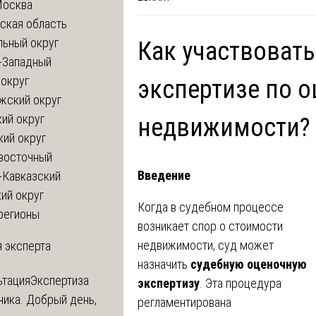
Москва
ская область
льный округ
Как участвовать
-Западный
округ
экспертизе по о
жский округ
ий округ
недвижимости?
кий округ
восточный
Введение
-Кавказский
ий округ
Когда в судебном процессе
регионы
возникает спор о стоимости
недвижимости, суд может
 эксперта
назначить
судебную оценочную
ьтация
Экспертиза
экспертизу
. Эта процедура
ника. Добрый день,
регламентирована