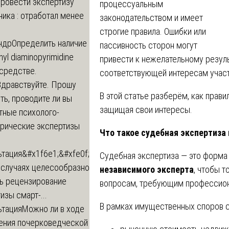
провести экспертизу
процессуальным
ика : отработал менее
законодательством и имеет
строгие правила. Ошибки или
ндр
Определить наличие
пассивность сторон могут
inyl diaminopyrimidine
привести к нежелательному резуль
 средстве.
соответствующей интересам участ
Здравствуйте. Прошу
В этой статье разберём, как прав
ь, проводите ли вы
защищая свои интересы.
тные психолого-
трические экспертизы
Что такое судебная экспертиза
ьтация
&#x1f6e1;&#xfe0f;
Судебная экспертиза — это форма 
 случаях целесообразно
независимого эксперта
, чтобы 
ть рецензирование
вопросам, требующим профессион
изы смарт-...
В рамках имущественных споров с
ьтация
Можно ли в ходе
ения почерковедческой