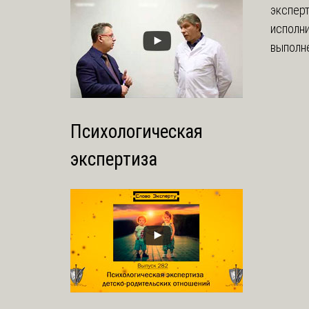
экспер
исполни
выполне
Психологическая
экспертиза