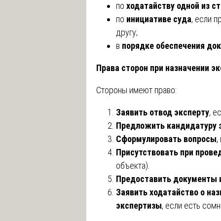
по
ходатайству одной из с
по
инициативе суда
, если 
другу;
в
порядке обеспечения до
Права сторон при назначении э
Стороны имеют право:
Заявить отвод эксперту
, е
Предложить кандидатуру э
Сформулировать вопросы
,
Присутствовать при прове
объекта).
Предоставить документы и
Заявить ходатайство о на
экспертизы
, если есть сом