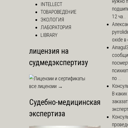
нужно 
INTELLECT
подшипн
ТОВАРОВЕДЕНИЕ
12 ча...
ЭКОЛОГИЯ
Алекса
ЛАБОРАТОРИЯ
pyrrolid
LIBRARY
oxide в
Ainagul
лицензия на
сообщит
судмедэкспертизу
посмер
психиа
по ...
Консул
все лицензии →
В каких
Судебно-медицинская
заказа
эксперт
экспертиза
Консул
провед