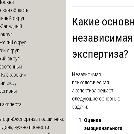
Москва
ская область
льный округ
Какие основ
-Западный
округ
независимая
жский округ
ий округ
экспертиза?
кий округ
восточный
Независимая
-Кавказский
психологическая
ий округ
экспертиза решает
регионы
следующие основные
 эксперта
задачи:
ьтация
Экспертиза подшипника.
Оценка
 день, нужно провести
эмоционального