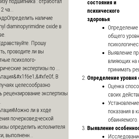
изу подшипника : отработал
состояния и
2 ча...
психического
ндр
Определить наличие
здоровья
:
inyl diaminopyrimidine oxide в
Определение
ве.
общего уровн
Здравствуйте. Прошу
психологичес
ь, проводите ли вы
Выявление пр
тные психолого-
влияющих на 
рические экспертизы по ...
принимать ре
ьтация
&#x1f6e1;&#xfe0f; В
Определение уровня 
случаях целесообразно
Оценка спосо
ть рецензирование экспертизы
своих действи
.
Установление
ьтация
Можно ли в ходе
показания в 
ения почерковедческой
обвиняемого.
тизы определить исполнителя
Выявление особеннос
и, выполненн...
Исследование