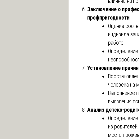
влияние на п
Заключение о профе
профпригодности
:
Оценка соотв
индивида зан
работе.
Определение 
неспособност
Установление причин
Восстановлен
человека на 
Выполнение п
выявления пс
Анализ детско-роди
Определение 
из родителей,
месте прожив