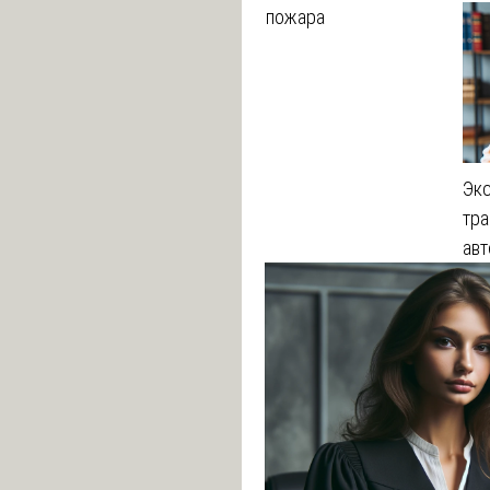
пожара
Эк
тра
ав