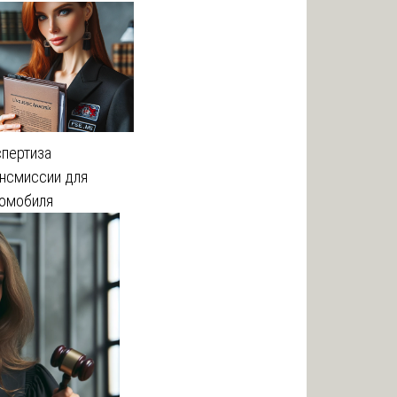
спертиза
нсмиссии для
томобиля