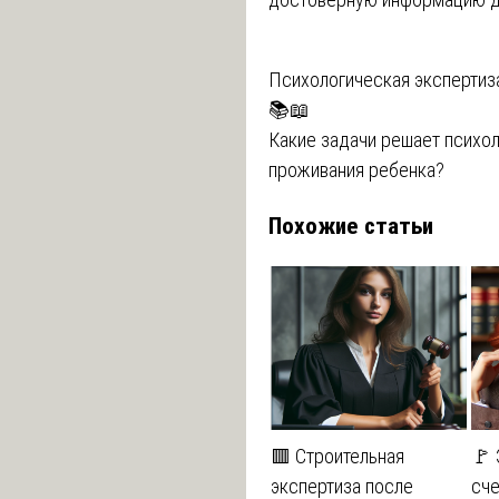
Навигация
Психологическая экспертиза
📚📖
по
Какие задачи решает психол
записям
проживания ребенка?
Похожие статьи
🟥 Строительная
🚩 
экспертиза после
сче