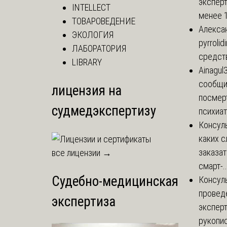
эксперт
INTELLECT
менее 1
ТОВАРОВЕДЕНИЕ
Алекса
ЭКОЛОГИЯ
pyrrolid
ЛАБОРАТОРИЯ
средст
LIBRARY
Ainagul
сообщит
лицензия на
посмер
судмедэкспертизу
психиат
Консул
каких 
заказа
все лицензии →
смарт-..
Судебно-медицинская
Консул
провед
экспертиза
экспер
рукопис