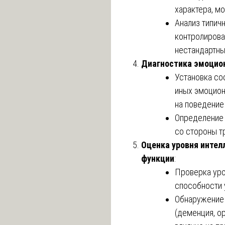
характера, м
Анализ типич
контролирова
нестандартны
Диагностика эмоцио
Установка со
иных эмоцион
на поведение
Определение 
со стороны т
Оценка уровня интел
функции
:
Проверка уров
способности 
Обнаружение 
(деменция, ор