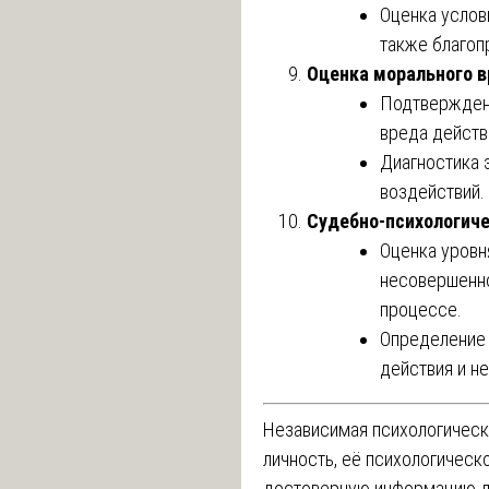
Оценка услов
также благоп
Оценка морального в
Подтверждени
вреда действ
Диагностика 
воздействий.
Судебно-психологич
Оценка уровн
несовершенно
процессе.
Определение 
действия и не
Независимая психологическ
личность, её психологическ
достоверную информацию д