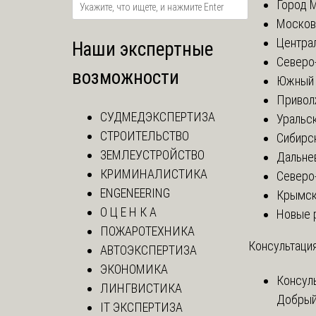
Город 
Москов
Центра
Наши экспертные
Северо
возможности
Южный 
Привол
СУДМЕДЭКСПЕРТИЗА
Уральск
СТРОИТЕЛЬСТВО
Сибирс
ЗЕМЛЕУСТРОЙСТВО
Дальне
КРИМИНАЛИСТИКА
Северо
ENGENEERING
Крымск
О Ц Е Н К А
Новые 
ПОЖАРОТЕХНИКА
Консультация
АВТОЭКСПЕРТИЗА
ЭКОНОМИКА
Консул
ЛИНГВИСТИКА
Добрый
IT ЭКСПЕРТИЗА