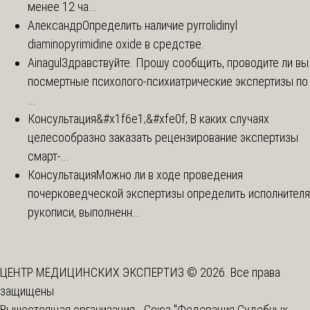
менее 12 ча...
Александр
Определить наличие pyrrolidinyl
diaminopyrimidine oxide в средстве.
Ainagul
Здравствуйте. Прошу сообщить, проводите ли вы
посмертные психолого-психиатрические экспертизы по
...
Консультация
&#x1f6e1;&#xfe0f; В каких случаях
целесообразно заказать рецензирование экспертизы
смарт-...
Консультация
Можно ли в ходе проведения
почерковедческой экспертизы определить исполнителя
рукописи, выполненн...
ЦЕНТР МЕДИЦИНСКИХ ЭКСПЕРТИЗ © 2026. Все права
защищены
Вышестоящая организация -
Союз "Федерация Судебных