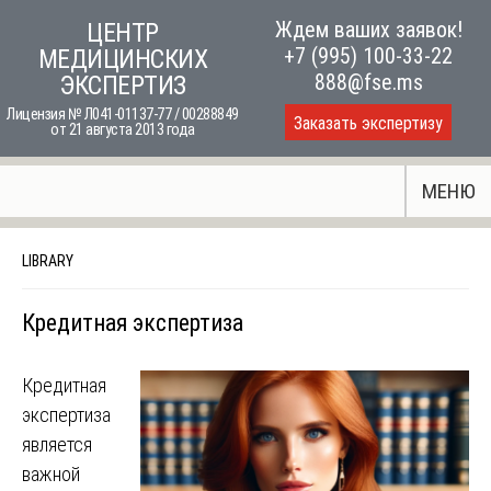
Skip
Ждем ваших заявок!
ЦЕНТР
to
+7 (995) 100-33-22
МЕДИЦИНСКИХ
content
888@fse.ms
ЭКСПЕРТИЗ
Лицензия № Л041-01137-77 / 00288849
Заказать экспертизу
от 21 августа 2013 года
МЕНЮ
LIBRARY
Кредитная экспертиза
Кредитная
экспертиза
является
важной