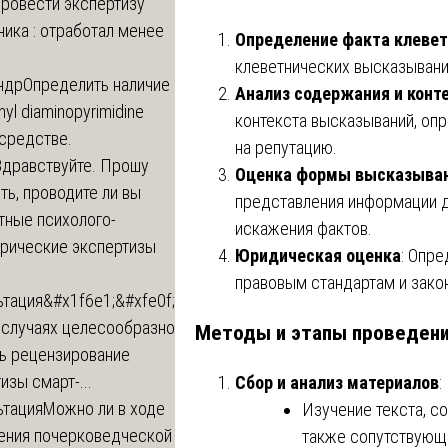
провести экспертизу
ика : отработал менее
Определение факта клеве
клеветнических высказываний
ндр
Определить наличие
Анализ содержания и конт
inyl diaminopyrimidine
контекста высказываний, опр
 средстве.
на репутацию.
Здравствуйте. Прошу
Оценка формы высказыва
ь, проводите ли вы
представления информации д
тные психолого-
искажения фактов.
трические экспертизы
Юридическая оценка
: Опр
правовым стандартам и закон
ьтация
&#x1f6e1;&#xfe0f;
 случаях целесообразно
Методы и этапы проведени
ть рецензирование
изы смарт-...
Сбор и анализ материалов
:
ьтация
Можно ли в ходе
Изучение текста, с
ения почерковедческой
также сопутствующи