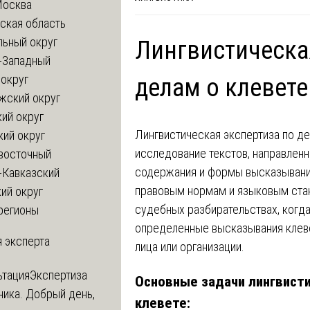
Москва
ская область
льный округ
Лингвистическа
-Западный
округ
делам о клевете
жский округ
ий округ
Лингвистическая экспертиза по де
кий округ
исследование текстов, направленн
восточный
содержания и формы высказываний
-Кавказский
правовым нормам и языковым стан
ий округ
судебных разбирательствах, когда
регионы
определенные высказывания клевет
 эксперта
лица или организации.
ьтация
Экспертиза
Основные задачи лингвисти
ника. Добрый день,
клевете: