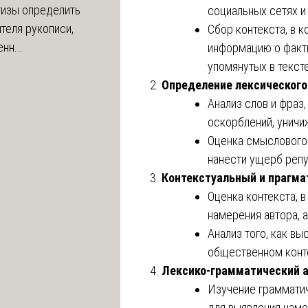
тизы определить
социальных сетях и т
теля рукописи,
Сбор контекста, в 
нн...
информацию о факти
упомянутых в тексте
Определение лексического
Анализ слов и фраз,
оскорблений, уничи
Оценка смыслового 
нанести ущерб репу
Контекстуальный и прагма
Оценка контекста, 
намерения автора, 
Анализ того, как в
общественном конте
Лексико-грамматический 
Изучение грамматич
для выявления наме