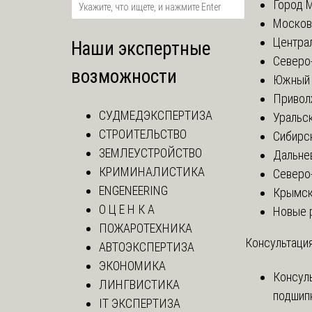
Город 
Москов
Центра
Наши экспертные
Северо
возможности
Южный 
Привол
СУДМЕДЭКСПЕРТИЗА
Уральск
СТРОИТЕЛЬСТВО
Сибирс
ЗЕМЛЕУСТРОЙСТВО
Дальне
КРИМИНАЛИСТИКА
Северо
ENGENEERING
Крымск
О Ц Е Н К А
Новые 
ПОЖАРОТЕХНИКА
Консультация
АВТОЭКСПЕРТИЗА
ЭКОНОМИКА
Консул
ЛИНГВИСТИКА
подшип
IT ЭКСПЕРТИЗА