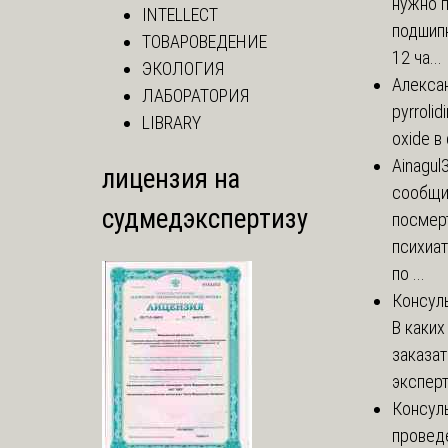
нужно 
INTELLECT
подшипн
ТОВАРОВЕДЕНИЕ
12 ча...
ЭКОЛОГИЯ
Алекса
ЛАБОРАТОРИЯ
pyrrolid
LIBRARY
oxide в
Ainagul
лицензия на
сообщит
судмедэкспертизу
посмер
психиа
по ...
Консул
В каких
заказа
эксперт
Консул
провед