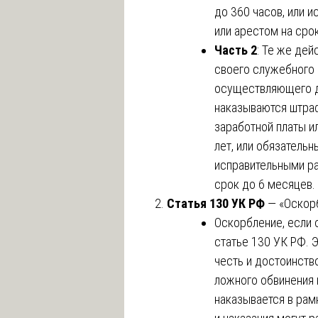
до 360 часов, или и
или арестом на сро
Часть 2
: Те же де
своего служебного 
осуществляющего д
наказываются штраф
заработной платы и
лет, или обязательн
исправительными ра
срок до 6 месяцев.
Статья 130 УК РФ
— «Оскорб
Оскорбление, если 
статье 130 УК РФ. 
честь и достоинств
ложного обвинения 
наказывается в рам