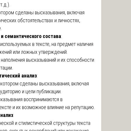
.д.).
котором сделаны высказывания, включая
ческих обстоятельствах и личностях,
.
 и семантического состава
:
 используемых в тексте, на предмет наличия
жений или ложных утверждений.
наполнения высказываний и их способности
тации.
тический анализ
:
в котором сделаны высказывания, включая
аудиторию и цели публикации.
ысказывания воспринимаются в
ксте и их возможное влияние на репутацию.
анализ
:
еской и стилистической структуры текста
ков, скрытых оскорблений или искажения