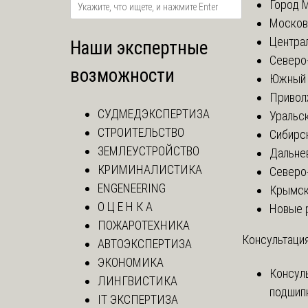
Город 
Москов
Центра
Наши экспертные
Северо
возможности
Южный 
Привол
СУДМЕДЭКСПЕРТИЗА
Уральск
СТРОИТЕЛЬСТВО
Сибирс
ЗЕМЛЕУСТРОЙСТВО
Дальне
КРИМИНАЛИСТИКА
Северо
ENGENEERING
Крымск
О Ц Е Н К А
Новые 
ПОЖАРОТЕХНИКА
Консультация
АВТОЭКСПЕРТИЗА
ЭКОНОМИКА
Консул
ЛИНГВИСТИКА
подшип
IT ЭКСПЕРТИЗА