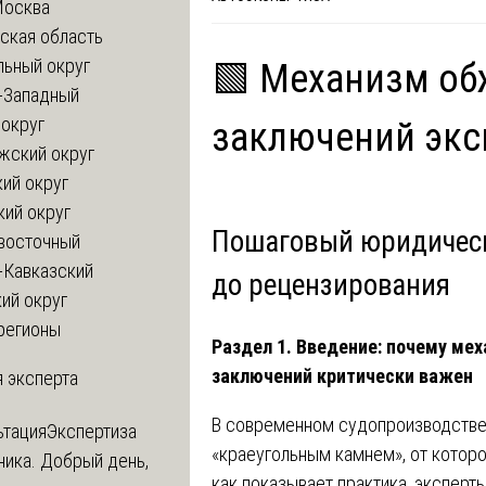
Москва
ская область
льный округ
🟩 Механизм об
-Западный
округ
заключений экс
жский округ
ий округ
кий округ
Пошаговый юридическ
восточный
-Кавказский
до рецензирования
ий округ
регионы
Раздел 1. Введение: почему ме
заключений критически важен
 эксперта
В современном судопроизводстве 
ьтация
Экспертиза
«краеугольным камнем», от которог
ника. Добрый день,
как показывает практика, эксперты