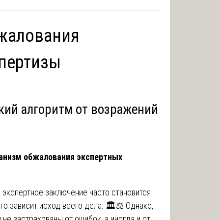
жалования
пертизы
ий алгоритм от возражений
ханизм обжалования экспертных
экспертное заключение часто становится
о зависит исход всего дела. 🏛️⚖️ Однако,
 не застрахованы от ошибок, а иногда и от