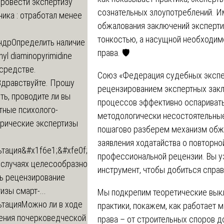
провести экспертизу
сознательных злоупотреблений. И
ика : отработал менее
обжалования заключений эксперти
тонкостью, а насущной необходимо
ндр
Определить наличие
права. 🛡️
inyl diaminopyrimidine
 средстве.
Союз «Федерация судебных экспер
Здравствуйте. Прошу
рецензированием экспертных зак
ь, проводите ли вы
процессов эффективно оспаривать
тные психолого-
методологически несостоятельные 
трические экспертизы
пошагово разберем механизм обжа
заявления ходатайства о повторно
ьтация
&#x1f6e1;&#xfe0f;
профессиональной рецензии. Вы у
 случаях целесообразно
инструмент, чтобы добиться спра
ть рецензирование
изы смарт-...
Мы подкрепим теоретические вык
ьтация
Можно ли в ходе
практики, покажем, как работает 
ения почерковедческой
права – от строительных споров д