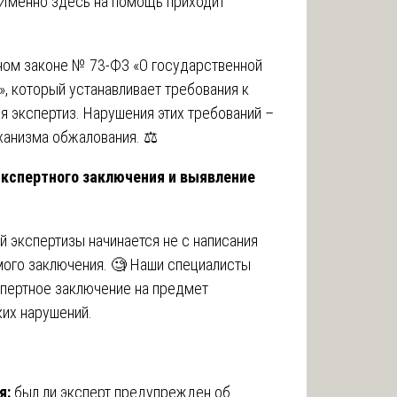
 Именно здесь на помощь приходит
ном законе № 73-ФЗ «О государственной
, который устанавливает требования к
я экспертиз. Нарушения этих требований –
ханизма обжалования. ⚖️
 экспертного заключения и выявление
 экспертизы начинается не с написания
амого заключения. 🧐 Наши специалисты
пертное заключение на предмет
их нарушений.
я:
был ли эксперт предупрежден об