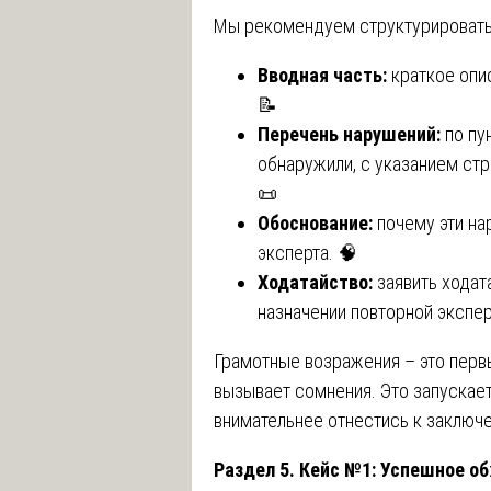
Мы рекомендуем структурироват
Вводная часть:
краткое опис
📝
Перечень нарушений:
по пу
обнаружили, с указанием стр
📜
Обоснование:
почему эти на
эксперта. 🧠
Ходатайство:
заявить ходата
назначении повторной экспе
Грамотные возражения – это первы
вызывает сомнения. Это запускае
внимательнее отнестись к заключ
Раздел 5. Кейс №1: Успешное о