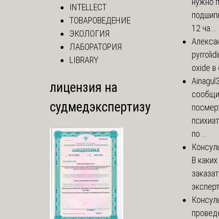
нужно 
INTELLECT
подшипн
ТОВАРОВЕДЕНИЕ
12 ча...
ЭКОЛОГИЯ
Алекса
ЛАБОРАТОРИЯ
pyrrolid
LIBRARY
oxide в
Ainagul
лицензия на
сообщит
судмедэкспертизу
посмер
психиа
по ...
Консул
В каких
заказа
эксперт
Консул
провед