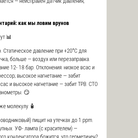
ается — неисправен датчик давления,
нтарий: как мы ловим врунов
ут 📊
 Статическое давление при +20°C для
ечка, больше — воздух или перезаправка.
тание 12- 18 бар. Отклонения: низкое всас и
рессор; высокое нагнетание — забит
всас и высокое нагнетание — забит ТРВ. СТО
манометры. 😏
аже молекулу 🧴
оводниковый) пищит на утечках до 1 ppm.
пных. УФ- лампа (с красителем) —
го конденсатора божится, что герметичен?