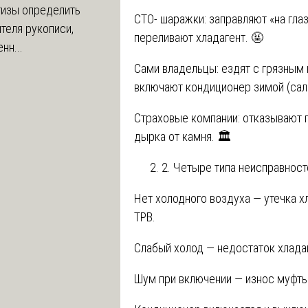
тизы определить
СТО- шаражки: заправляют «на глаз
теля рукописи,
переливают хладагент. 🤬
нн...
Сами владельцы: ездят с грязным 
включают кондиционер зимой (саль
Страховые компании: отказывают п
дырка от камня. 🏛️
2. Четыре типа неисправносте
Нет холодного воздуха — утечка х
ТРВ.
Слабый холод — недостаток хладаг
Шум при включении — износ муфты