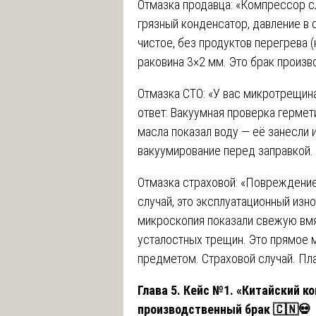
Отмазка продавца: «Компрессор сл
грязный конденсатор, давление в 
чистое, без продуктов перегрева (
раковина 3×2 мм. Это брак произво
Отмазка СТО: «У вас микротрещина
ответ: Вакуумная проверка гермети
масла показал воду — её занесли 
вакуумирование перед заправкой. 
Отмазка страховой: «Повреждение
случай, это эксплуатационный изно
микроскопия показали свежую вмя
усталостных трещин. Это прямое
предметом. Страховой случай. Пла
Глава 5. Кейс №1. «Китайский к
производственный брак 🇨🇳💀