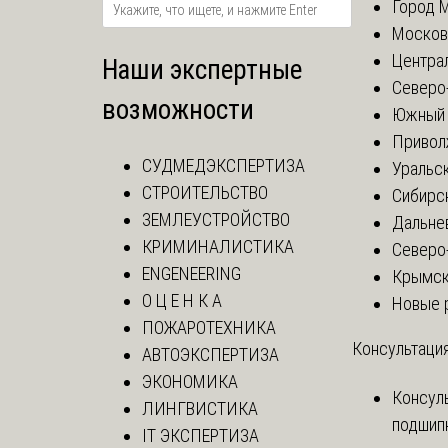
Город 
Москов
Центра
Наши экспертные
Северо
возможности
Южный 
Привол
СУДМЕДЭКСПЕРТИЗА
Уральск
СТРОИТЕЛЬСТВО
Сибирс
ЗЕМЛЕУСТРОЙСТВО
Дальне
КРИМИНАЛИСТИКА
Северо
ENGENEERING
Крымск
О Ц Е Н К А
Новые 
ПОЖАРОТЕХНИКА
Консультация
АВТОЭКСПЕРТИЗА
ЭКОНОМИКА
Консул
ЛИНГВИСТИКА
подшип
IT ЭКСПЕРТИЗА