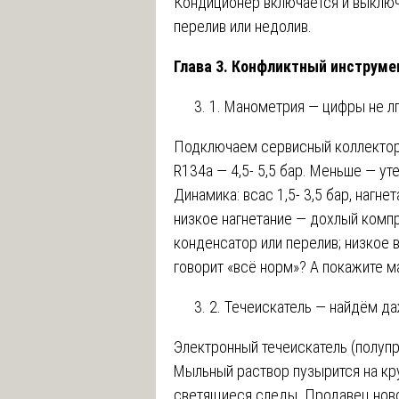
Кондиционер включается и выключ
перелив или недолив.
Глава 3. Конфликтный инструме
1. Манометрия — цифры не лг
Подключаем сервисный коллектор.
R134a — 4,5- 5,5 бар. Меньше — ут
Динамика: всас 1,5- 3,5 бар, нагне
низкое нагнетание — дохлый комп
конденсатор или перелив; низкое 
говорит «всё норм»? А покажите 
2. Течеискатель — найдём д
Электронный течеискатель (полупр
Мыльный раствор пузырится на кру
светящиеся следы. Продавец ново