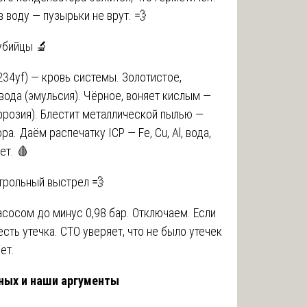
 воду — пузырьки не врут. 💨
убийцы 🔬
234yf) — кровь системы. Золотистое,
ода (эмульсия). Чёрное, воняет кислым —
оррозия). Блестит металлической пылью —
. Даём распечатку ICP — Fe, Cu, Al, вода,
ет. 🩸
нтрольный выстрел 💨
сосом до минус 0,98 бар. Отключаем. Если
есть утечка. СТО уверяет, что не было утечек
ет.
вных и наши аргументы