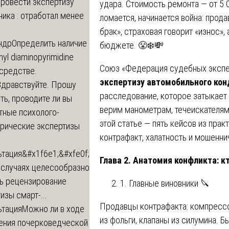
провести экспертизу
удара. Стоимость ремонта — от 5 
ика : отработал менее
ломается, начинается война: прода
брак», страховая говорит «износ»,
ндр
Определить наличие
бюджете. 😤❄️💸
inyl diaminopyrimidine
Союз «Федерация судебных экспе
 средстве.
экспертизу автомобильного ко
Здравствуйте. Прошу
расследование, которое затыкает
ь, проводите ли вы
верим манометрам, течеискателям
тные психолого-
этой статье — пять кейсов из практ
трические экспертизы
контрафакт, халатность и мошенни
ьтация
&#x1f6e1;&#xfe0f;
Глава 2. Анатомия конфликта: к
 случаях целесообразно
ть рецензирование
1. Главные виновники 🔪
изы смарт-...
Продавцы контрафакта: компрессо
ьтация
Можно ли в ходе
из фольги, клапаны из силумина. Б
ения почерковедческой