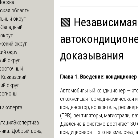
Москва
ская область
льный округ
🟩 Независимая
-Западный
округ
автокондиционе
жский округ
ий округ
доказывания
кий округ
восточный
Глава 1. Введение: кондиционер
-Кавказский
ий округ
Автомобильный кондиционер — это
регионы
сложнейшая термодинамическая и 
конденсатор, испаритель, ресивер
 эксперта
(ТРВ), вентиляторы, магистрали, д
ьтация
Экспертиза
Давление в системе достигает 30 
ника. Добрый день,
кондиционера — это не «мелочь», а