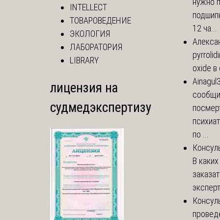
нужно 
INTELLECT
подшипн
ТОВАРОВЕДЕНИЕ
12 ча...
ЭКОЛОГИЯ
Алекса
ЛАБОРАТОРИЯ
pyrrolid
LIBRARY
oxide в
Ainagul
лицензия на
сообщит
судмедэкспертизу
посмер
психиа
по ...
Консул
В каких
заказа
эксперт
Консул
провед