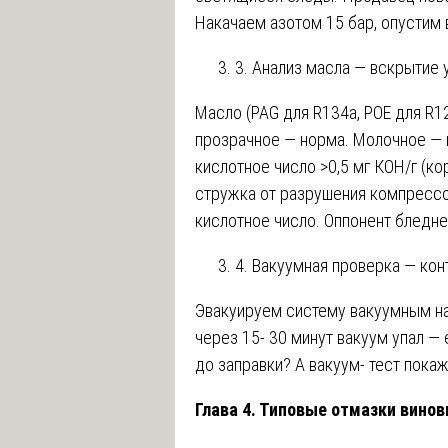
Накачаем азотом 15 бар, опустим в
3. Анализ масла — вскрытие 
Масло (PAG для R134a, POE для R1
прозрачное — норма. Молочное — в
кислотное число >0,5 мг КОН/г (к
стружка от разрушения компрессора
кислотное число. Оппонент бледне
4. Вакуумная проверка — ко
Эвакуируем систему вакуумным на
через 15- 30 минут вакуум упал — 
до заправки? А вакуум- тест покаж
Глава 4. Типовые отмазки вино