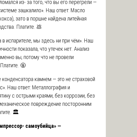
омался из- за того, что вы его перегрели —
системе зашкалило». Наш ответ: Масло
кокса), зато в поршне найдена литейная
дства. Платите. 💩
 в испарителе, мы здесь ни при чём». Наш
чности показала, что утечек нет. Анализ
именно вы, потому что не провели
Платите. 🤬
 конденсатора камнем — это не страховой
с». Наш ответ: Металлография и
тину с острыми краями, без коррозии, без
 механическое повреждение посторонним
тите. 🏛️
омпрессор- самоубийца» —