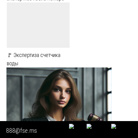
🚩 Экспертиза счетчика
воды
888@fse.ms