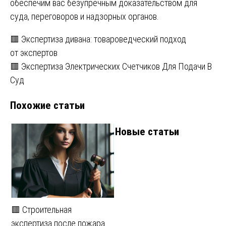
обеспечим вас безупречным доказательством для
суда, переговоров и надзорных органов.
Навигация
🟥 Экспертиза дивана: товароведческий подход
от экспертов
по
🟥 Экспертиза Электрических Счетчиков Для Подачи В
записям
Суд
Похожие статьи
Новые статьи
🟥 Строительная
экспертиза после пожара