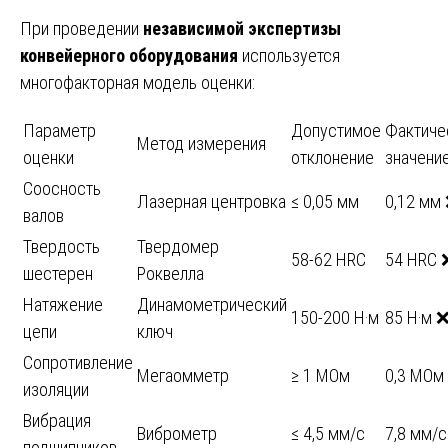
При проведении
независимой экспертизы
конвейерного оборудования
используется
многофакторная модель оценки:
Параметр
Допустимое
Фактиче
Метод измерения
оценки
отклонение
значени
Соосность
Лазерная центровка
≤ 0,05 мм
0,12 мм
валов
Твердость
Твердомер
58-62 HRC
54 HRC 
шестерен
Роквелла
Натяжение
Динамометрический
150-200 Н·м
85 Н·м 
цепи
ключ
Сопротивление
Мегаомметр
≥ 1 МОм
0,3 МОм
изоляции
Вибрация
Виброметр
≤ 4,5 мм/с
7,8 мм/
подшипников