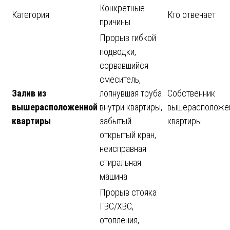
Конкретные
Категория
Кто отвечает
причины
Прорыв гибкой
подводки,
сорвавшийся
смеситель,
Залив из
лопнувшая труба
Собственник
вышерасположенной
внутри квартиры,
вышерасположе
квартиры
забытый
квартиры
открытый кран,
неисправная
стиральная
машина
Прорыв стояка
ГВС/ХВС,
отопления,