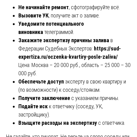
Не начинайте ремонт
, сфотографируйте всё.
Вызовите УК
, получите акт о заливе.
Уведомите потенциального
виновника
телеграммой.
Закажите экспертизу причины залива
в
Федерации Судебных Экспертов:
https://sud-
expertiza.ru/oczenka-kvartiry-posle-zaliva/
Цена: Москва – 20 000 руб., область – 25 000 – 30
000 руб.
Обеспечьте доступ
эксперту в свою квартиру и
(по возможности) к соседу/стоякам.
Получите заключение
с указанием причины.
Подайте иск
к ответчику (соседу, УК,
застройщику).
Взыщите расходы на экспертизу
с ответчика.
Не гадайте, кто виноват. Не верьте на слово соседу или