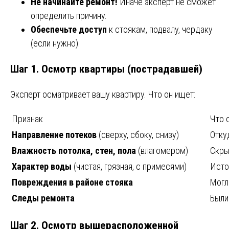
Не начинайте ремонт!
Иначе эксперт не сможет
определить причину.
Обеспечьте доступ
к стоякам, подвалу, чердаку
(если нужно).
Шаг 1. Осмотр квартиры (пострадавшей)
Эксперт осматривает вашу квартиру. Что он ищет:
Признак
Что 
Направление потеков
(сверху, сбоку, снизу)
Отку
Влажность потолка, стен, пола
(влагомером)
Скры
Характер воды
(чистая, грязная, с примесями)
Исто
Повреждения в районе стояка
Могл
Следы ремонта
Были
Шаг 2. Осмотр вышерасположенной