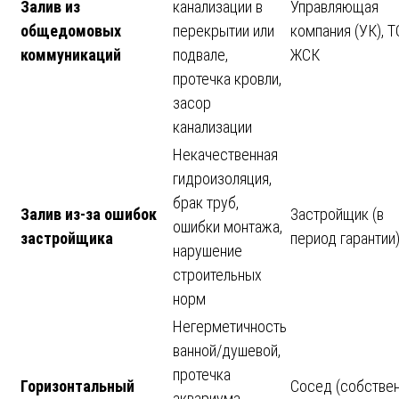
Залив из
канализации в
Управляющая
общедомовых
перекрытии или
компания (УК), Т
коммуникаций
подвале,
ЖСК
протечка кровли,
засор
канализации
Некачественная
гидроизоляция,
брак труб,
Залив из-за ошибок
Застройщик (в
ошибки монтажа,
застройщика
период гарантии
нарушение
строительных
норм
Негерметичность
ванной/душевой,
протечка
Горизонтальный
Сосед (собстве
аквариума,