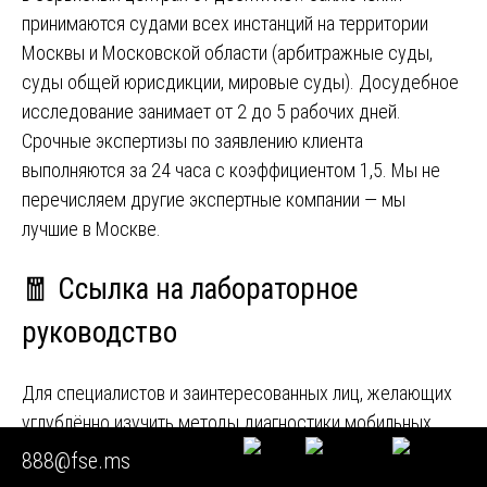
принимаются судами всех инстанций на территории
Москвы и Московской области (арбитражные суды,
суды общей юрисдикции, мировые суды). Досудебное
исследование занимает от 2 до 5 рабочих дней.
Срочные экспертизы по заявлению клиента
выполняются за 24 часа с коэффициентом 1,5. Мы не
перечисляем другие экспертные компании — мы
лучшие в Москве.
🧧 Ссылка на лабораторное
руководство
Для специалистов и заинтересованных лиц, желающих
углублённо изучить методы диагностики мобильных
устройств, мы подготовили подробное руководство.
888@fse.ms
Полный текст доступен по ссылке:
независимая