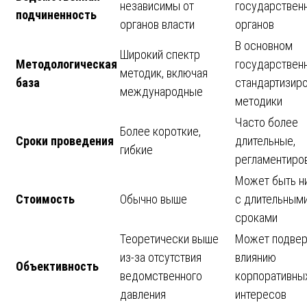
независимы от
государствен
подчиненность
органов власти
органов
В основном
Широкий спектр
Методологическая
государствен
методик, включая
база
стандартизир
международные
методики
Часто более
Более короткие,
Сроки проведения
длительные,
гибкие
регламентиро
Может быть н
Стоимость
Обычно выше
с длительным
сроками
Теоретически выше
Может подвер
из-за отсутствия
влиянию
Объективность
ведомственного
корпоративны
давления
интересов