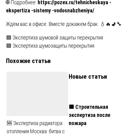
🌐 Подробнее:
https://pozex.ru/tehnicheskaya -
ekspertiza -sistemy -vodosnabzheniya/
Ждём вас в офисе. Вместе докажем брак. 💧🔥🚽🔧
Навигация
🟩 Экспертиза шумовой защиты перекрытия
🟩 Экспертиза шумозащиты перекрытия
по
Похожие статьи
записям
Новые статьи
🟥 Строительная
экспертиза после
пожара
🆘 Экспертиза радиатора
отопления Москва: битва с