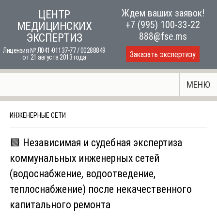
Skip
Ждем ваших заявок!
ЦЕНТР
to
+7 (995) 100-33-22
МЕДИЦИНСКИХ
content
888@fse.ms
ЭКСПЕРТИЗ
Лицензия № Л041-01137-77 / 00288849
Заказать экспертизу
от 21 августа 2013 года
МЕНЮ
ИНЖЕНЕРНЫЕ СЕТИ
🟩 Независимая и судебная экспертиза
коммунальных инженерных сетей
(водоснабжение, водоотведение,
теплоснабжение) после некачественного
капитального ремонта