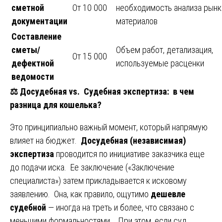
сметной
От 10 000
необходимость анализа рынк
документации
материалов
Составление
сметы/
Объем работ, детализация,
От 15 000
дефектной
используемые расценки
ведомости
⚖️
Досудебная vs. Судебная экспертиза: в чем
разница для кошелька?
Это принципиально важный момент, который напрямую
влияет на бюджет.
Досудебная (независимая)
экспертиза
проводится по инициативе заказчика еще
до подачи иска. Ее заключение («Заключение
специалиста») затем прикладывается к исковому
заявлению. Она, как правило, ощутимо
дешевле
судебной
— иногда на треть и более, что связано с
меньшими формальностями . При этом, если суд