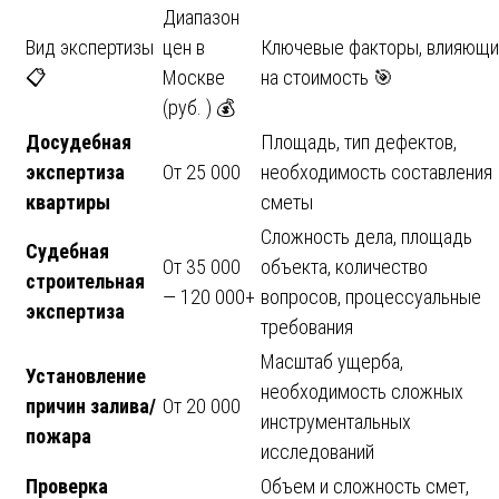
Диапазон
Вид экспертизы
цен в
Ключевые факторы, влияющ
📋
Москве
на стоимость 🎯
(руб. ) 💰
Досудебная
Площадь, тип дефектов,
экспертиза
От 25 000
необходимость составления
квартиры
сметы
Сложность дела, площадь
Судебная
От 35 000
объекта, количество
строительная
— 120 000+
вопросов, процессуальные
экспертиза
требования
Масштаб ущерба,
Установление
необходимость сложных
причин залива/
От 20 000
инструментальных
пожара
исследований
Проверка
Объем и сложность смет,