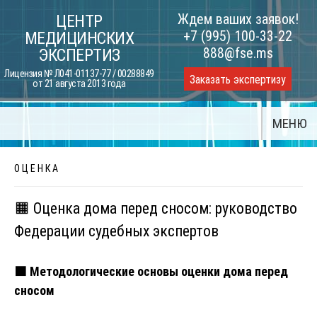
Skip
Ждем ваших заявок!
ЦЕНТР
to
+7 (995) 100-33-22
МЕДИЦИНСКИХ
content
888@fse.ms
ЭКСПЕРТИЗ
Лицензия № Л041-01137-77 / 00288849
Заказать экспертизу
от 21 августа 2013 года
МЕНЮ
О Ц Е Н К А
🟧 Оценка дома перед сносом: руководство
Федерации судебных экспертов
🟧 Методологические основы оценки дома перед
сносом