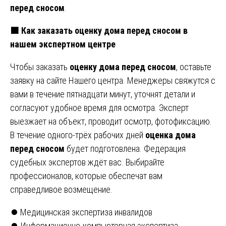
перед сносом
.
🟧 Как заказать оценку дома перед сносом в
нашем экспертном центре
Чтобы заказать
оценку дома перед сносом
, оставьте
заявку на сайте Нашего центра. Менеджеры свяжутся с
вами в течение пятнадцати минут, уточнят детали и
согласуют удобное время для осмотра. Эксперт
выезжает на объект, проводит осмотр, фотофиксацию.
В течение одного-трёх рабочих дней
оценка дома
перед сносом
будет подготовлена. Федерация
судебных экспертов ждёт вас. Выбирайте
профессионалов, которые обеспечат вам
справедливое возмещение.
Навигация
⏺️ Медицинская экспертиза инвалидов
⏺️ Информационно-компьютерная экспертиза